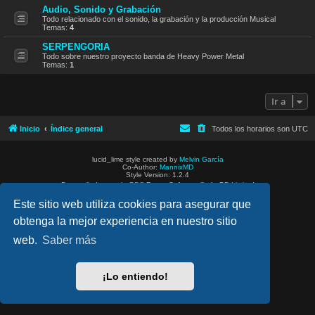
Audio, Sonido y Grabación
Todo relacionado con el sonido, la grabación y la producción Musical
Temas:
4
SERPENGORIA
Todo sobre nuestro proyecto banda de Heavy Power Metal
Temas:
1
Ir a
Inicio
Índice general
Todos los horarios son
UTC
lucid_lime style created by
Melvin García
Co-Author:
MannixMD
Style Version: 1.2.4
Desarrollado por
phpBB
® Forum Software © phpBB Limited
Traducción al español por
phpBB España
Este sitio web utiliza cookies para asegurar que
Privacidad
|
Condiciones
obtenga la mejor experiencia en nuestro sitio
web.
Saber más
¡Lo entiendo!