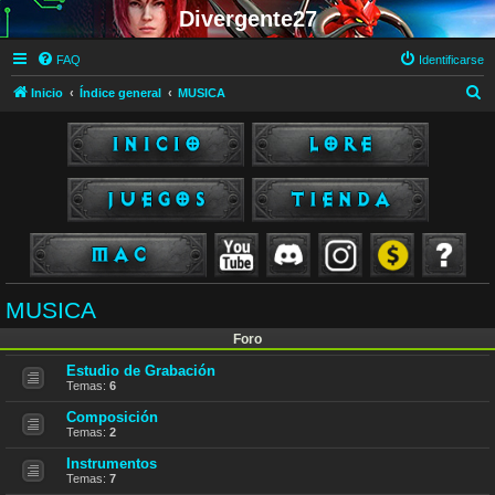
Divergente27
FAQ
Identificarse
B
Inicio
Índice general
MUSICA
u
s
c
a
r
MUSICA
Foro
Estudio de Grabación
Temas:
6
Composición
Temas:
2
Instrumentos
Temas:
7