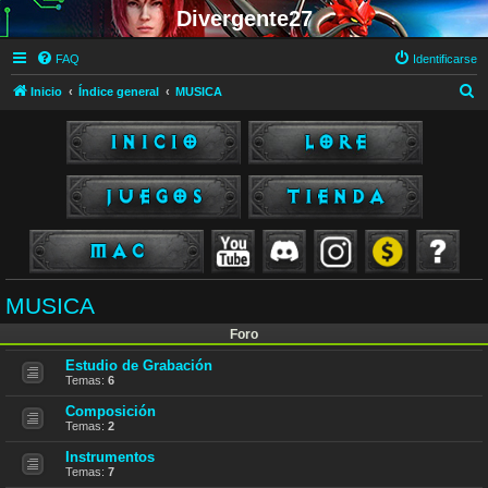
Divergente27
FAQ
Identificarse
B
Inicio
Índice general
MUSICA
u
s
c
a
r
MUSICA
Foro
Estudio de Grabación
Temas:
6
Composición
Temas:
2
Instrumentos
Temas:
7