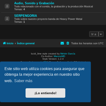
Audio, Sonido y Grabación
Todo relacionado con el sonido, la grabación y la producción Musical
Temas:
4
SERPENGORIA
Todo sobre nuestro proyecto banda de Heavy Power Metal
Temas:
1
Ir a
Inicio
Índice general
Todos los horarios son
UTC
lucid_lime style created by
Melvin García
Co-Author:
MannixMD
Style Version: 1.2.4
Desarrollado por
phpBB
® Forum Software © phpBB Limited
Traducción al español por
phpBB España
Este sitio web utiliza cookies para asegurar que
Privacidad
|
Condiciones
obtenga la mejor experiencia en nuestro sitio
web.
Saber más
¡Lo entiendo!