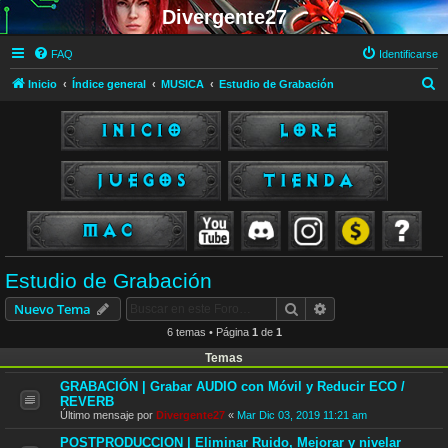
Divergente27
FAQ
Identificarse
B
Inicio
Índice general
MUSICA
Estudio de Grabación
u
s
c
a
r
Estudio de Grabación
Buscar
Búsqueda avanzad
Nuevo Tema
6 temas • Página
1
de
1
Temas
GRABACIÓN | Grabar AUDIO con Móvil y Reducir ECO /
REVERB
Último mensaje por
Divergente27
«
Mar Dic 03, 2019 11:21 am
POSTPRODUCCION | Eliminar Ruido, Mejorar y nivelar