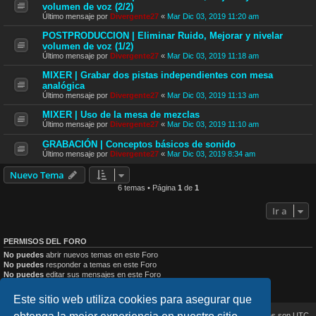
volumen de voz (2/2)
Último mensaje por
Divergente27
«
Mar Dic 03, 2019 11:20 am
POSTPRODUCCION | Eliminar Ruido, Mejorar y nivelar
volumen de voz (1/2)
Último mensaje por
Divergente27
«
Mar Dic 03, 2019 11:18 am
MIXER | Grabar dos pistas independientes con mesa
analógica
Último mensaje por
Divergente27
«
Mar Dic 03, 2019 11:13 am
MIXER | Uso de la mesa de mezclas
Último mensaje por
Divergente27
«
Mar Dic 03, 2019 11:10 am
GRABACIÓN | Conceptos básicos de sonido
Último mensaje por
Divergente27
«
Mar Dic 03, 2019 8:34 am
Nuevo Tema
6 temas • Página
1
de
1
Ir a
PERMISOS DEL FORO
No puedes
abrir nuevos temas en este Foro
No puedes
responder a temas en este Foro
No puedes
editar sus mensajes en este Foro
No puedes
borrar sus mensajes en este Foro
No puedes
enviar adjuntos en este Foro
Este sitio web utiliza cookies para asegurar que
Inicio
Índice general
Todos los horarios son
UTC