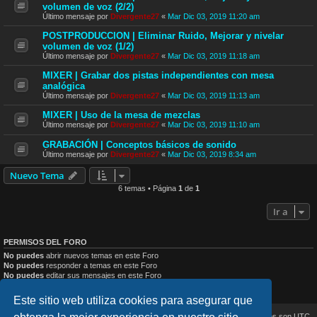
volumen de voz (2/2)
Último mensaje por
Divergente27
«
Mar Dic 03, 2019 11:20 am
POSTPRODUCCION | Eliminar Ruido, Mejorar y nivelar
volumen de voz (1/2)
Último mensaje por
Divergente27
«
Mar Dic 03, 2019 11:18 am
MIXER | Grabar dos pistas independientes con mesa
analógica
Último mensaje por
Divergente27
«
Mar Dic 03, 2019 11:13 am
MIXER | Uso de la mesa de mezclas
Último mensaje por
Divergente27
«
Mar Dic 03, 2019 11:10 am
GRABACIÓN | Conceptos básicos de sonido
Último mensaje por
Divergente27
«
Mar Dic 03, 2019 8:34 am
Nuevo Tema
6 temas • Página
1
de
1
Ir a
PERMISOS DEL FORO
No puedes
abrir nuevos temas en este Foro
No puedes
responder a temas en este Foro
No puedes
editar sus mensajes en este Foro
No puedes
borrar sus mensajes en este Foro
No puedes
enviar adjuntos en este Foro
Este sitio web utiliza cookies para asegurar que
Inicio
Índice general
Todos los horarios son
UTC