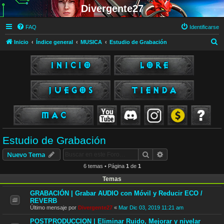
Divergente27
FAQ
Identificarse
B
Inicio
Índice general
MUSICA
Estudio de Grabación
u
s
c
a
r
Estudio de Grabación
Buscar
Búsqueda avanzad
Nuevo Tema
6 temas • Página
1
de
1
Temas
GRABACIÓN | Grabar AUDIO con Móvil y Reducir ECO /
REVERB
Último mensaje por
Divergente27
«
Mar Dic 03, 2019 11:21 am
POSTPRODUCCION | Eliminar Ruido, Mejorar y nivelar