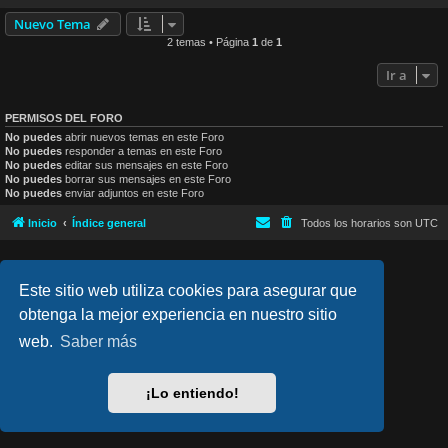
Nuevo Tema
2 temas • Página
1
de
1
Ir a
PERMISOS DEL FORO
No puedes
abrir nuevos temas en este Foro
No puedes
responder a temas en este Foro
No puedes
editar sus mensajes en este Foro
No puedes
borrar sus mensajes en este Foro
No puedes
enviar adjuntos en este Foro
Inicio
Índice general
Todos los horarios son
UTC
lucid_lime style created by
Melvin García
Co-Author:
MannixMD
Este sitio web utiliza cookies para asegurar que
Style Version: 1.2.4
Desarrollado por
phpBB
® Forum Software © phpBB Limited
obtenga la mejor experiencia en nuestro sitio
Traducción al español por
phpBB España
web.
Saber más
Privacidad
|
Condiciones
¡Lo entiendo!