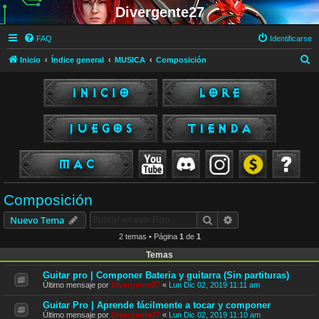
Divergente27
FAQ
Identificarse
B
Inicio
Índice general
MUSICA
Composición
u
s
c
a
r
Composición
Buscar
Búsqueda avanzad
Nuevo Tema
2 temas • Página
1
de
1
Temas
Guitar pro | Componer Bateria y guitarra (Sin partituras)
Último mensaje por
Divergente27
«
Lun Dic 02, 2019 11:11 am
Guitar Pro | Aprende fácilmente a tocar y componer
Último mensaje por
Divergente27
«
Lun Dic 02, 2019 11:10 am