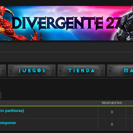
ar
Búsqueda avanzada
RESPUESTAS
in partituras)
0
 componer
0