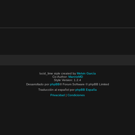
lucid_lime style created by
Melvin García
Co-Author:
MannixMD
Style Version: 1.2.4
Desarrollado por
phpBB
® Forum Software © phpBB Limited
Traducción al español por
phpBB España
Privacidad
|
Condiciones