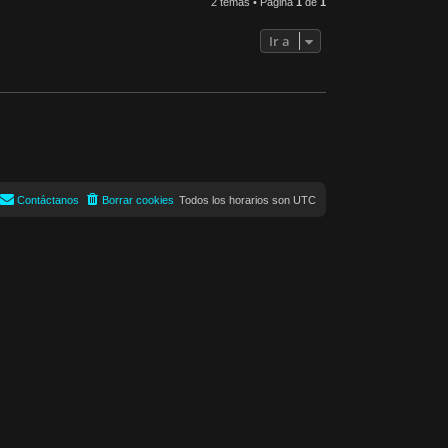
2 temas • Página
1
de
1
Ir a
Contáctanos
Borrar cookies
Todos los horarios son
UTC