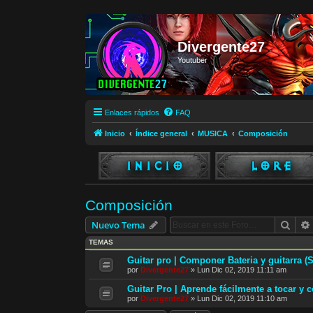
Divergente27
Youtuber
Enlaces rápidos
FAQ
Inicio
Índice general
MUSICA
Composición
Composición
Busc
Nuevo Tema
TEMAS
Guitar pro | Componer Bateria y guitarra (S
por
Divergente27
»
Lun Dic 02, 2019 11:11 am
Guitar Pro | Aprende fácilmente a tocar y
por
Divergente27
»
Lun Dic 02, 2019 11:10 am