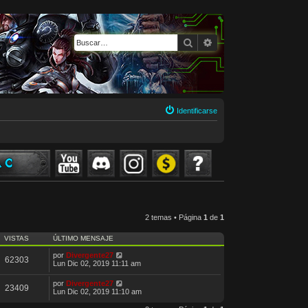
Buscar
Búsqueda avanzada
Identificarse
2 temas • Página
1
de
1
VISTAS
ÚLTIMO MENSAJE
por
Divergente27
62303
Lun Dic 02, 2019 11:11 am
por
Divergente27
23409
Lun Dic 02, 2019 11:10 am