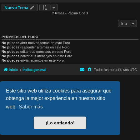
Nuevo Tema
2 temas • Página
1
de
1
Ir a
PERMISOS DEL FORO
No puedes
abrir nuevos temas en este Foro
No puedes
responder a temas en este Foro
No puedes
editar sus mensajes en este Foro
No puedes
borrar sus mensajes en este Foro
No puedes
enviar adjuntos en este Foro
Inicio
Índice general
Todos los horarios son
UTC
lucid_lime style created by
Melvin García
Co-Author:
MannixMD
Este sitio web utiliza cookies para asegurar que
Style Version: 1.2.4
Desarrollado por
phpBB
® Forum Software © phpBB Limited
obtenga la mejor experiencia en nuestro sitio
Traducción al español por
phpBB España
web.
Saber más
Privacidad
|
Condiciones
¡Lo entiendo!