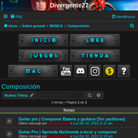
Divergente27
FAQ
Identificarse
B
Inicio
Índice general
MUSICA
Composición
u
s
c
a
r
Composición
Buscar
Búsqueda avanzad
Nuevo Tema
2 temas • Página
1
de
1
Temas
Guitar pro | Componer Bateria y guitarra (Sin partituras)
Último mensaje por
Divergente27
«
Lun Dic 02, 2019 11:11 am
Guitar Pro | Aprende fácilmente a tocar y componer
Último mensaje por
Divergente27
«
Lun Dic 02, 2019 11:10 am