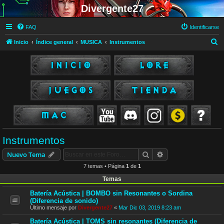
Divergente27
FAQ
Identificarse
B
Inicio
Índice general
MUSICA
Instrumentos
u
s
c
a
r
Instrumentos
Buscar
Búsqueda avanzad
Nuevo Tema
7 temas • Página
1
de
1
Temas
Batería Acústica | BOMBO sin Resonantes o Sordina
(Diferencia de sonido)
Último mensaje por
Divergente27
«
Mar Dic 03, 2019 8:23 am
Batería Acústica | TOMS sin resonantes (Diferencia de