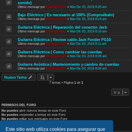
sonido)
Último mensaje por
Divergente27
«
Mar Dic 03, 2019 8:20 am
Bajo Eléctrico | Es necesario al 100% (Compruébalo)
Último mensaje por
Divergente27
«
Mar Dic 03, 2019 8:19 am
Guitarra Eléctrica | Reparación del conector Jack
Último mensaje por
Divergente27
«
Mar Dic 03, 2019 8:16 am
Guitarra Eléctrica | Review cable Jack Fender FG10
Último mensaje por
Divergente27
«
Mar Dic 03, 2019 8:11 am
Guitarra Eléctrica | Como cambiar las cuerdas
Último mensaje por
Divergente27
«
Mar Dic 03, 2019 8:09 am
Guitarra Acústica | Mantenimiento y cambio de cuerdas
Último mensaje por
Divergente27
«
Mar Dic 03, 2019 8:04 am
Nuevo Tema
7 temas • Página
1
de
1
Ir a
PERMISOS DEL FORO
No puedes
abrir nuevos temas en este Foro
No puedes
responder a temas en este Foro
No puedes
editar sus mensajes en este Foro
No puedes
borrar sus mensajes en este Foro
No puedes
enviar adjuntos en este Foro
Este sitio web utiliza cookies para asegurar que