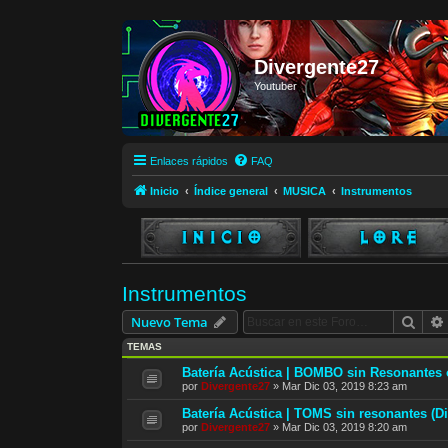
Divergente27
Youtuber
Enlaces rápidos
FAQ
Inicio
Índice general
MUSICA
Instrumentos
Instrumentos
Busc
Nuevo Tema
TEMAS
Batería Acústica | BOMBO sin Resonantes o
por
Divergente27
»
Mar Dic 03, 2019 8:23 am
Batería Acústica | TOMS sin resonantes (Di
por
Divergente27
»
Mar Dic 03, 2019 8:20 am