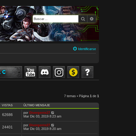
Buscar
Búsqueda avanzada
Identificarse
7 temas • Página
1
de
1
VISTAS
ÚLTIMO MENSAJE
por
Divergente27
62686
Mar Dic 03, 2019 8:23 am
por
Divergente27
24401
Mar Dic 03, 2019 8:20 am