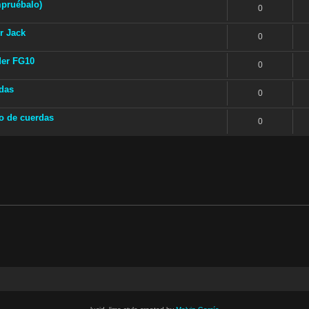
mpruébalo)
0
r Jack
0
der FG10
0
rdas
0
io de cuerdas
0