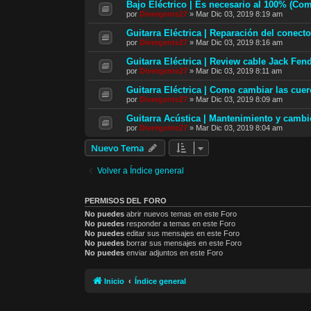
Bajo Eléctrico | Es necesario al 100% (Co
por
Divergente27
»
Mar Dic 03, 2019 8:19 am
Guitarra Eléctrica | Reparación del conecto
por
Divergente27
»
Mar Dic 03, 2019 8:16 am
Guitarra Eléctrica | Review cable Jack Fen
por
Divergente27
»
Mar Dic 03, 2019 8:11 am
Guitarra Eléctrica | Como cambiar las cue
por
Divergente27
»
Mar Dic 03, 2019 8:09 am
Guitarra Acústica | Mantenimiento y camb
por
Divergente27
»
Mar Dic 03, 2019 8:04 am
Nuevo Tema
Volver a Índice general
PERMISOS DEL FORO
No puedes
abrir nuevos temas en este Foro
No puedes
responder a temas en este Foro
No puedes
editar sus mensajes en este Foro
No puedes
borrar sus mensajes en este Foro
No puedes
enviar adjuntos en este Foro
Inicio
Índice general