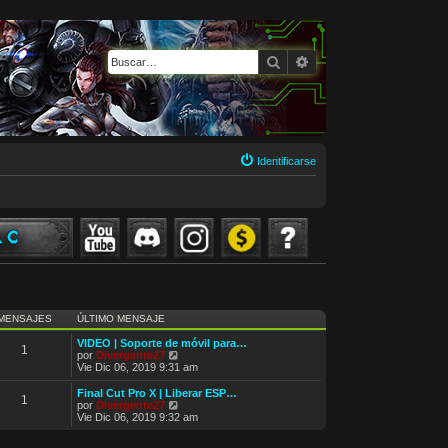
Buscar
Búsqueda avanzada
Identificarse
MENSAJES
ÚLTIMO MENSAJE
VIDEO | Soporte de móvil para…
1
V
por
Divergente27
e
Vie Dic 06, 2019 9:31 am
r
ú
Final Cut Pro X | Liberar ESP…
1
l
V
por
Divergente27
t
e
Vie Dic 06, 2019 9:32 am
i
r
m
ú