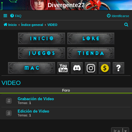
Divergente27
FAQ
Identificarse
B
Inicio
Índice general
VIDEO
u
s
c
a
r
VIDEO
Foro
Grabación de Video
Temas:
1
Edición de Video
Temas:
1
Ir a