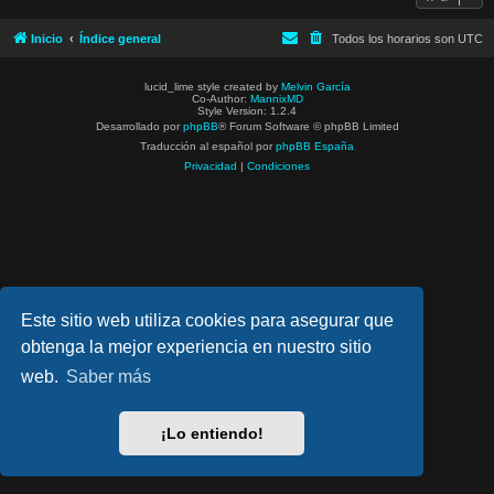
Inicio
Índice general
Todos los horarios son
UTC
lucid_lime style created by
Melvin García
Co-Author:
MannixMD
Style Version: 1.2.4
Desarrollado por
phpBB
® Forum Software © phpBB Limited
Traducción al español por
phpBB España
Privacidad
|
Condiciones
Este sitio web utiliza cookies para asegurar que
obtenga la mejor experiencia en nuestro sitio
web.
Saber más
¡Lo entiendo!