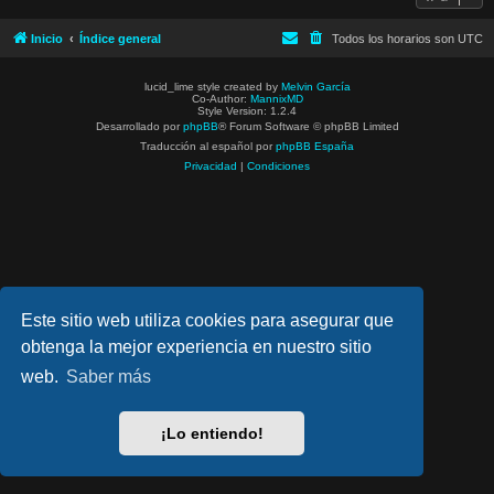
Inicio
Índice general
Todos los horarios son
UTC
lucid_lime style created by
Melvin García
Co-Author:
MannixMD
Style Version: 1.2.4
Desarrollado por
phpBB
® Forum Software © phpBB Limited
Traducción al español por
phpBB España
Privacidad
|
Condiciones
Este sitio web utiliza cookies para asegurar que
obtenga la mejor experiencia en nuestro sitio
web.
Saber más
¡Lo entiendo!