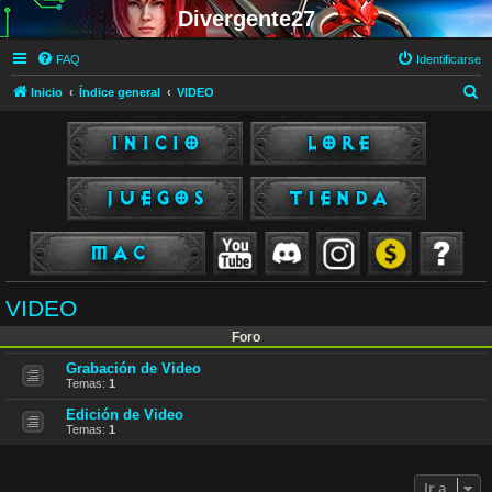
Divergente27
FAQ
Identificarse
B
Inicio
Índice general
VIDEO
u
s
c
a
r
VIDEO
Foro
Grabación de Video
Temas:
1
Edición de Video
Temas:
1
Ir a