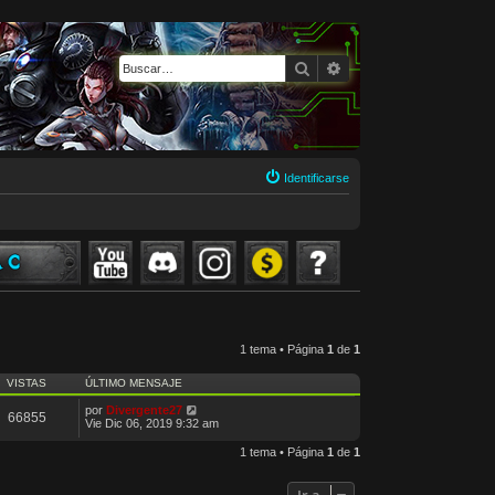
Buscar
Búsqueda avanzada
Identificarse
1 tema • Página
1
de
1
VISTAS
ÚLTIMO MENSAJE
por
Divergente27
66855
Vie Dic 06, 2019 9:32 am
1 tema • Página
1
de
1
Ir a