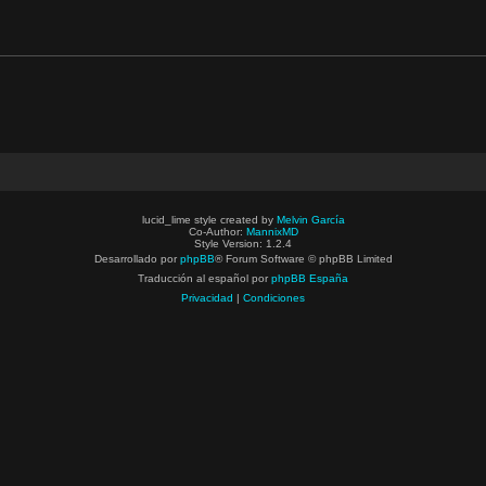
lucid_lime style created by
Melvin García
Co-Author:
MannixMD
Style Version: 1.2.4
Desarrollado por
phpBB
® Forum Software © phpBB Limited
Traducción al español por
phpBB España
Privacidad
|
Condiciones