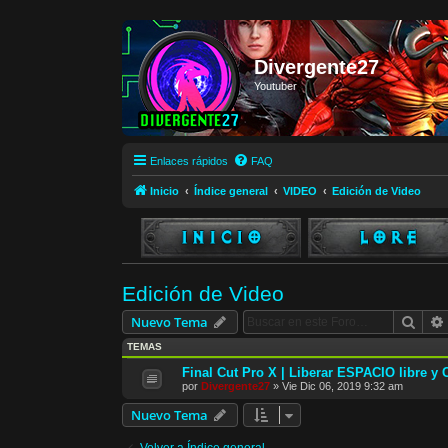
Divergente27
Youtuber
Enlaces rápidos
FAQ
Inicio
Índice general
VIDEO
Edición de Video
Edición de Video
Busc
Nuevo Tema
TEMAS
Final Cut Pro X | Liberar ESPACIO libre
por
Divergente27
»
Vie Dic 06, 2019 9:32 am
Nuevo Tema
Volver a Índice general