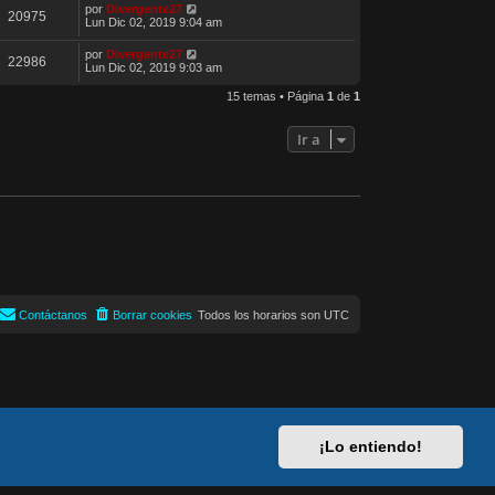
por
Divergente27
20975
Lun Dic 02, 2019 9:04 am
por
Divergente27
22986
Lun Dic 02, 2019 9:03 am
15 temas • Página
1
de
1
Ir a
Contáctanos
Borrar cookies
Todos los horarios son
UTC
¡Lo entiendo!