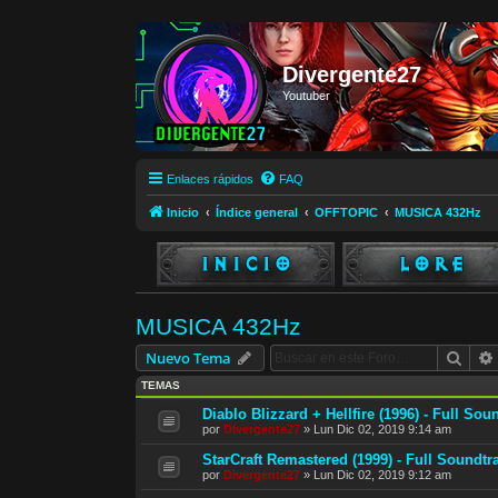
Divergente27
Youtuber
Enlaces rápidos
FAQ
Inicio
Índice general
OFFTOPIC
MUSICA 432Hz
MUSICA 432Hz
Busc
Nuevo Tema
TEMAS
Diablo Blizzard + Hellfire (1996) - Full So
por
Divergente27
»
Lun Dic 02, 2019 9:14 am
StarCraft Remastered (1999) - Full Soundtr
por
Divergente27
»
Lun Dic 02, 2019 9:12 am