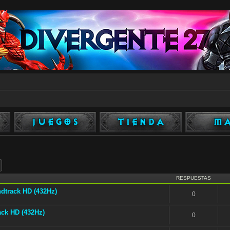
ar
Búsqueda avanzada
RESPUESTAS
undtrack HD (432Hz)
0
ack HD (432Hz)
0