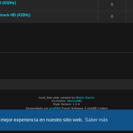
D (432Hz)
0
track HD (432Hz)
0
lucid_lime style created by
Melvin García
Co-Author:
MannixMD
Style Version: 1.2.4
Desarrollado por
phpBB
® Forum Software © phpBB Limited
Traducción al español por
phpBB España
 mejor experiencia en nuestro sitio web.
Saber más
Privacidad
|
Condiciones