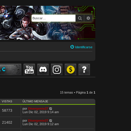
Buscar
Búsqueda avanzada
Identificarse
15 temas • Página
1
de
1
VISTAS
ÚLTIMO MENSAJE
por
Divergente27
58773
Lun Dic 02, 2019 9:14 am
por
Divergente27
21402
Lun Dic 02, 2019 9:12 am