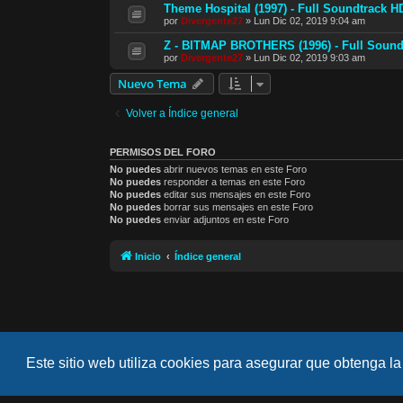
Theme Hospital (1997) - Full Soundtrack H
por
Divergente27
»
Lun Dic 02, 2019 9:04 am
Z - BITMAP BROTHERS (1996) - Full Sound
por
Divergente27
»
Lun Dic 02, 2019 9:03 am
Nuevo Tema
Volver a Índice general
PERMISOS DEL FORO
No puedes
abrir nuevos temas en este Foro
No puedes
responder a temas en este Foro
No puedes
editar sus mensajes en este Foro
No puedes
borrar sus mensajes en este Foro
No puedes
enviar adjuntos en este Foro
Inicio
Índice general
Este sitio web utiliza cookies para asegurar que obtenga la