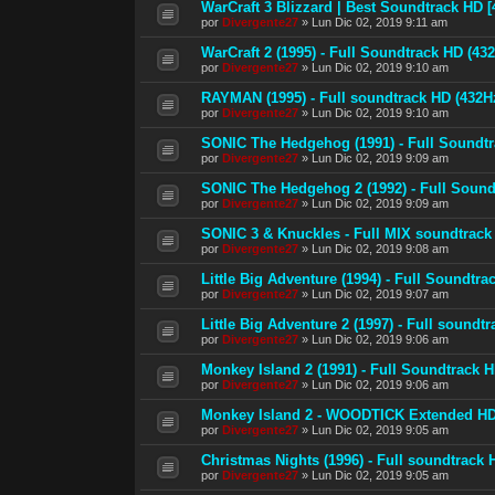
WarCraft 3 Blizzard | Best Soundtrack HD [
por
Divergente27
»
Lun Dic 02, 2019 9:11 am
WarCraft 2 (1995) - Full Soundtrack HD (43
por
Divergente27
»
Lun Dic 02, 2019 9:10 am
RAYMAN (1995) - Full soundtrack HD (432H
por
Divergente27
»
Lun Dic 02, 2019 9:10 am
SONIC The Hedgehog (1991) - Full Soundtr
por
Divergente27
»
Lun Dic 02, 2019 9:09 am
SONIC The Hedgehog 2 (1992) - Full Sound
por
Divergente27
»
Lun Dic 02, 2019 9:09 am
SONIC 3 & Knuckles - Full MIX soundtrack
por
Divergente27
»
Lun Dic 02, 2019 9:08 am
Little Big Adventure (1994) - Full Soundtra
por
Divergente27
»
Lun Dic 02, 2019 9:07 am
Little Big Adventure 2 (1997) - Full soundt
por
Divergente27
»
Lun Dic 02, 2019 9:06 am
Monkey Island 2 (1991) - Full Soundtrack H
por
Divergente27
»
Lun Dic 02, 2019 9:06 am
Monkey Island 2 - WOODTICK Extended HD
por
Divergente27
»
Lun Dic 02, 2019 9:05 am
Christmas Nights (1996) - Full soundtrack 
por
Divergente27
»
Lun Dic 02, 2019 9:05 am