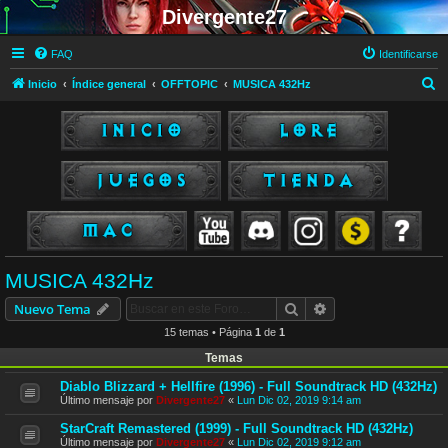
Divergente27
FAQ
Identificarse
B
Inicio
Índice general
OFFTOPIC
MUSICA 432Hz
u
s
c
a
r
MUSICA 432Hz
Buscar
Búsqueda avanzad
Nuevo Tema
15 temas • Página
1
de
1
Temas
Diablo Blizzard + Hellfire (1996) - Full Soundtrack HD (432Hz)
Último mensaje por
Divergente27
«
Lun Dic 02, 2019 9:14 am
StarCraft Remastered (1999) - Full Soundtrack HD (432Hz)
Último mensaje por
Divergente27
«
Lun Dic 02, 2019 9:12 am