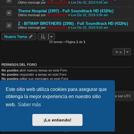
Último mensaje por
Divergente27
«
Lun Dic 02, 2019 9:05 am
Theme Hospital (1997) - Full Soundtrack HD (432Hz)
Último mensaje por
Divergente27
«
Lun Dic 02, 2019 9:04 am
Z - BITMAP BROTHERS (1996) - Full Soundtrack HD (432Hz)
Último mensaje por
Divergente27
«
Lun Dic 02, 2019 9:03 am
Nuevo Tema
15 temas • Página
1
de
1
Ir a
PERMISOS DEL FORO
No puedes
abrir nuevos temas en este Foro
No puedes
responder a temas en este Foro
No puedes
editar sus mensajes en este Foro
No puedes
borrar sus mensajes en este Foro
No puedes
enviar adjuntos en este Foro
Este sitio web utiliza cookies para asegurar que
obtenga la mejor experiencia en nuestro sitio
Inicio
Índice general
Todos los horarios son
UTC
web.
Saber más
lucid_lime style created by
Melvin García
Co-Author:
MannixMD
Style Version: 1.2.4
¡Lo entiendo!
Desarrollado por
phpBB
® Forum Software © phpBB Limited
Traducción al español por
phpBB España
Privacidad
|
Condiciones