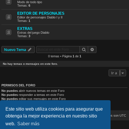
Mods de todo tipo
Temas:
6
EDITOR DE PERSONAJES
Editor de personajes Diablo I y II
Temas:
1
EXTRAS
Extras del juego Diablo
Temas:
3
Buscar
Búsqueda avanzad
Nuevo Tema
0 temas • Página
1
de
1
No hay temas o mensajes en este foro.
Ir a
PERMISOS DEL FORO
No puedes
abrir nuevos temas en este Foro
No puedes
responder a temas en este Foro
No puedes
editar sus mensajes en este Foro
No puedes
borrar sus mensajes en este Foro
No puedes
enviar adjuntos en este Foro
Este sitio web utiliza cookies para asegurar que
obtenga la mejor experiencia en nuestro sitio
Inicio
Índice general
Todos los horarios son
UTC
web.
Saber más
lucid_lime style created by
Melvin García