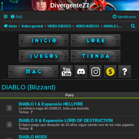
Divergente27
FAQ
Identificarse
B
Inicio
Índice general
VIDEOJUEGOS
VIDEOJUEGOS
DIABLO (Blizzard)
u
s
c
a
r
DIABLO (Blizzard)
Foro
DIABLO I & Expansión HELLFIRE
La primera saga de DIABLO, toda una leyenda
Temas:
7
DIABLO II & Expansión LORD OF DESTRUCTION
El épico juego que después de 20 años sigue siendo uno de los más jugados
Temas:
6
DIABLO MODS