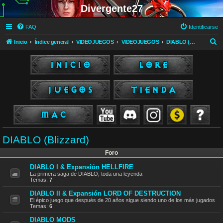
Divergente27
FAQ
Identificarse
B
Inicio
Índice general
VIDEOJUEGOS
VIDEOJUEGOS
DIABLO (Blizzard)
u
s
c
a
r
DIABLO (Blizzard)
Foro
DIABLO I & Expansión HELLFIRE
La primera saga de DIABLO, toda una leyenda
Temas:
7
DIABLO II & Expansión LORD OF DESTRUCTION
El épico juego que después de 20 años sigue siendo uno de los más jugados
Temas:
6
DIABLO MODS