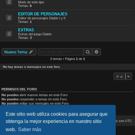
Mods de todo tipo
Temas:
6
EDITOR DE PERSONAJES
Editor de personajes Diablo I y II
Temas:
1
EXTRAS
Extras del juego Diablo
Temas:
3
Buscar
Búsqueda avanzad
Nuevo Tema
0 temas • Página
1
de
1
No hay temas o mensajes en este foro.
Ir a
PERMISOS DEL FORO
No puedes
abrir nuevos temas en este Foro
No puedes
responder a temas en este Foro
No puedes
editar sus mensajes en este Foro
No puedes
borrar sus mensajes en este Foro
No puedes
enviar adjuntos en este Foro
Este sitio web utiliza cookies para asegurar que
obtenga la mejor experiencia en nuestro sitio
Inicio
Índice general
Todos los horarios son
UTC
web.
Saber más
lucid_lime style created by
Melvin García