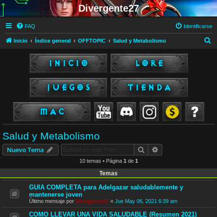
Divergente27
FAQ
Identificarse
B
Inicio
Índice general
OFFTOPIC
Salud y Metabolismo
u
s
c
a
r
Salud y Metabolismo
Buscar
Búsqueda avanzad
Nuevo Tema
10 temas • Página
1
de
1
Temas
GUIA COMPLETA para Adelgazar saludablemente y
mantenerse joven
Último mensaje por
Divergente27
«
Jue May 06, 2021 6:39 am
COMO LLEVAR UNA VIDA SALUDABLE (Resumen 2021)