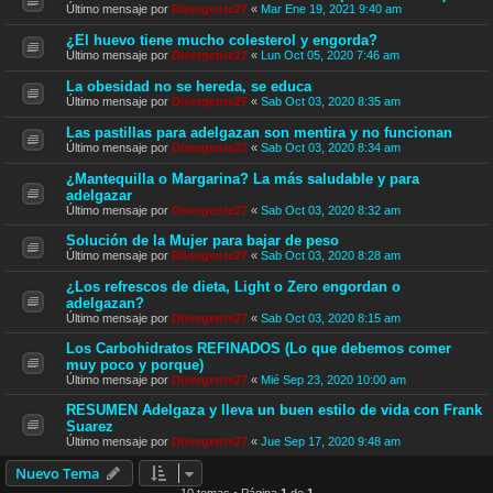
Último mensaje por
Divergente27
«
Mar Ene 19, 2021 9:40 am
¿El huevo tiene mucho colesterol y engorda?
Último mensaje por
Divergente27
«
Lun Oct 05, 2020 7:46 am
La obesidad no se hereda, se educa
Último mensaje por
Divergente27
«
Sab Oct 03, 2020 8:35 am
Las pastillas para adelgazan son mentira y no funcionan
Último mensaje por
Divergente27
«
Sab Oct 03, 2020 8:34 am
¿Mantequilla o Margarina? La más saludable y para
adelgazar
Último mensaje por
Divergente27
«
Sab Oct 03, 2020 8:32 am
Solución de la Mujer para bajar de peso
Último mensaje por
Divergente27
«
Sab Oct 03, 2020 8:28 am
¿Los refrescos de dieta, Light o Zero engordan o
adelgazan?
Último mensaje por
Divergente27
«
Sab Oct 03, 2020 8:15 am
Los Carbohidratos REFINADOS (Lo que debemos comer
muy poco y porque)
Último mensaje por
Divergente27
«
Mié Sep 23, 2020 10:00 am
RESUMEN Adelgaza y lleva un buen estilo de vida con Frank
Suarez
Último mensaje por
Divergente27
«
Jue Sep 17, 2020 9:48 am
Nuevo Tema
10 temas • Página
1
de
1