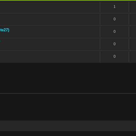
1
0
te27)
0
7
0
0