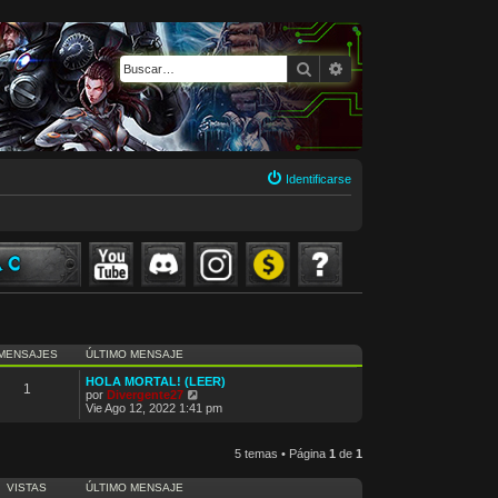
Buscar
Búsqueda avanzada
Identificarse
MENSAJES
ÚLTIMO MENSAJE
HOLA MORTAL! (LEER)
1
V
por
Divergente27
e
Vie Ago 12, 2022 1:41 pm
r
ú
l
5 temas • Página
1
de
1
t
i
m
VISTAS
ÚLTIMO MENSAJE