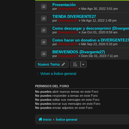
Presentación
por
Divergente27
»
Mar Ago 30, 2022 3:01 pm
TIENDA DIVERGENTE27
por
Divergente27
»
Vie Ago 12, 2022 1:48 pm
Como descargar y descomprimir (Divergen
por
Divergente27
»
Jue Oct 01, 2020 8:59 am
Como hacer un donativo a DIVERGENTE2
por
Divergente27
»
Mié Sep 23, 2020 5:33 pm
BIENVENIDOS (Divergente27)
por
Divergente27
»
Dom Dic 01, 2019 7:11 pm
Nuevo Tema
Volver a Índice general
PERMISOS DEL FORO
No puedes
abrir nuevos temas en este Foro
No puedes
responder a temas en este Foro
No puedes
editar sus mensajes en este Foro
No puedes
borrar sus mensajes en este Foro
No puedes
enviar adjuntos en este Foro
Inicio
Índice general