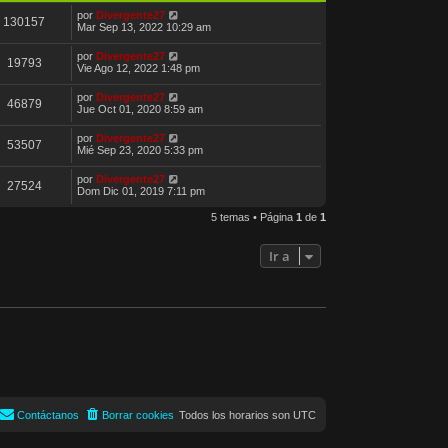
o
m
por
Divergente27
130157
e
Mar Sep 13, 2022 10:29 am
n
s
por
Divergente27
19793
a
Vie Ago 12, 2022 1:48 pm
j
e
por
Divergente27
46879
Jue Oct 01, 2020 8:59 am
por
Divergente27
53507
Mié Sep 23, 2020 5:33 pm
por
Divergente27
27524
Dom Dic 01, 2019 7:11 pm
5 temas • Página
1
de
1
Ir a
Contáctanos
Borrar cookies
Todos los horarios son
UTC