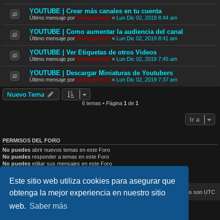
YOUTUBE | Crear más canales en tu cuenta
Último mensaje por
Divergente27
«
Lun Dic 02, 2019 8:44 am
YOUTUBE | Como aumentar la audiencia del canal
Último mensaje por
Divergente27
«
Lun Dic 02, 2019 8:41 am
YOUTUBE | Ver Etiquetas de otros Videos
Último mensaje por
Divergente27
«
Lun Dic 02, 2019 7:45 am
YOUTUBE | Descargar Miniaturas de Youtubers
Último mensaje por
Divergente27
«
Lun Dic 02, 2019 7:37 am
Nuevo Tema
6 temas • Página
1
de
1
Ir a
PERMISOS DEL FORO
No puedes
abrir nuevos temas en este Foro
No puedes
responder a temas en este Foro
No puedes
editar sus mensajes en este Foro
No puedes
borrar sus mensajes en este Foro
No puedes
enviar adjuntos en este Foro
Este sitio web utiliza cookies para asegurar que
obtenga la mejor experiencia en nuestro sitio
Inicio
Índice general
Todos los horarios son
UTC
web.
Saber más
lucid_lime style created by
Melvin García
Co-Author:
MannixMD