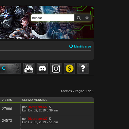
Buscar
Búsqueda avanzada
Identificarse
4 temas • Página
1
de
1
VISTAS
ÚLTIMO MENSAJE
por
Divergente27
27996
Lun Dic 02, 2019 8:39 am
por
Divergente27
24573
Lun Dic 02, 2019 7:51 am