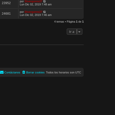
por
Divergente27
23952
Lun Dic 02, 2019 7:48 am
por
Divergente27
24681
Lun Dic 02, 2019 7:46 am
4 temas • Página
1
de
1
Ir a
Contáctanos
Borrar cookies
Todos los horarios son
UTC