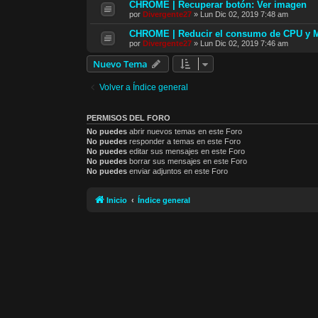
CHROME | Recuperar botón: Ver imagen
por
Divergente27
»
Lun Dic 02, 2019 7:48 am
CHROME | Reducir el consumo de CPU y 
por
Divergente27
»
Lun Dic 02, 2019 7:46 am
Nuevo Tema
Volver a Índice general
PERMISOS DEL FORO
No puedes
abrir nuevos temas en este Foro
No puedes
responder a temas en este Foro
No puedes
editar sus mensajes en este Foro
No puedes
borrar sus mensajes en este Foro
No puedes
enviar adjuntos en este Foro
Inicio
Índice general