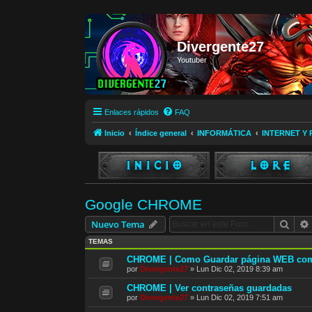
Divergente27
Youtuber
Enlaces rápidos
FAQ
Inicio
Índice general
INFORMÁTICA
INTERNET Y
Google CHROME
Busc
Nuevo Tema
TEMAS
CHROME | Como Guardar página WEB co
por
Divergente27
»
Lun Dic 02, 2019 8:39 am
CHROME | Ver contraseñas guardadas
por
Divergente27
»
Lun Dic 02, 2019 7:51 am