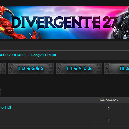
 REDES SOCIALES
Google CHROME
ar
Búsqueda avanzada
RESPUESTAS
mo PDF
0
0