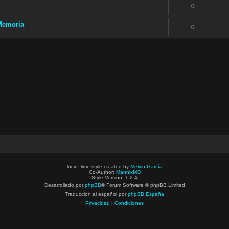
0
Memoria
0
lucid_lime style created by
Melvin García
Co-Author:
MannixMD
Style Version: 1.2.4
Desarrollado por
phpBB
® Forum Software © phpBB Limited
Traducción al español por
phpBB España
Privacidad
|
Condiciones