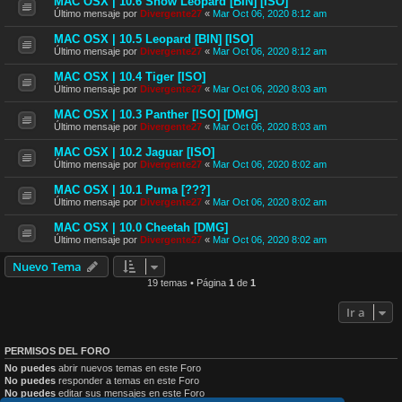
MAC OSX | 10.6 Snow Leopard [BIN] [ISO]
Último mensaje por
Divergente27
«
Mar Oct 06, 2020 8:12 am
MAC OSX | 10.5 Leopard [BIN] [ISO]
Último mensaje por
Divergente27
«
Mar Oct 06, 2020 8:12 am
MAC OSX | 10.4 Tiger [ISO]
Último mensaje por
Divergente27
«
Mar Oct 06, 2020 8:03 am
MAC OSX | 10.3 Panther [ISO] [DMG]
Último mensaje por
Divergente27
«
Mar Oct 06, 2020 8:03 am
MAC OSX | 10.2 Jaguar [ISO]
Último mensaje por
Divergente27
«
Mar Oct 06, 2020 8:02 am
MAC OSX | 10.1 Puma [???]
Último mensaje por
Divergente27
«
Mar Oct 06, 2020 8:02 am
MAC OSX | 10.0 Cheetah [DMG]
Último mensaje por
Divergente27
«
Mar Oct 06, 2020 8:02 am
Nuevo Tema
19 temas • Página
1
de
1
Ir a
PERMISOS DEL FORO
No puedes
abrir nuevos temas en este Foro
No puedes
responder a temas en este Foro
No puedes
editar sus mensajes en este Foro