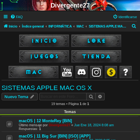
Divergente27
FAQ
Identificarse
B
Inicio
Índice general
INFORMÁTICA
MAC
SISTEMAS APPLE MAC OS X
u
s
c
a
r
SISTEMAS APPLE MAC OS X
Buscar
Búsqueda avanzad
Nuevo Tema
19 temas • Página
1
de
1
Temas
macOS | 12 MonteRey [BIN]
Último mensaje por
Divergente27
«
Jue Ene 18, 2024 8:08 am
Respuestas:
1
macOS | 11 Big Sur [BIN] [ISO] [APP]