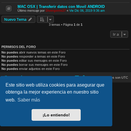
MAC OSX | Transferir datos con Movil ANDROID
Último mensaje por
Divergente27
«
Vie Dic 06, 2019 9:36 am
Nuevo Tema
3 temas • Página
1
de
1
Ir a
PERMISOS DEL FORO
No puedes
abrir nuevos temas en este Foro
No puedes
responder a temas en este Foro
No puedes
editar sus mensajes en este Foro
No puedes
borrar sus mensajes en este Foro
No puedes
enviar adjuntos en este Foro
Inicio
Índice general
Todos los horarios son
UTC
Este sitio web utiliza cookies para asegurar que
lucid_lime style created by
Melvin García
obtenga la mejor experiencia en nuestro sitio
Co-Author:
MannixMD
Style Version: 1.2.4
web.
Saber más
Desarrollado por
phpBB
® Forum Software © phpBB Limited
Traducción al español por
phpBB España
Privacidad
|
Condiciones
¡Lo entiendo!