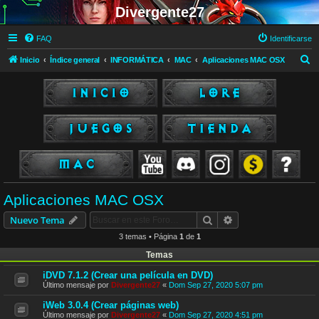
Divergente27
FAQ
Identificarse
B
Inicio
Índice general
INFORMÁTICA
MAC
Aplicaciones MAC OSX
u
s
c
a
r
Aplicaciones MAC OSX
Buscar
Búsqueda avanzad
Nuevo Tema
3 temas • Página
1
de
1
Temas
iDVD 7.1.2 (Crear una película en DVD)
Último mensaje por
Divergente27
«
Dom Sep 27, 2020 5:07 pm
iWeb 3.0.4 (Crear páginas web)
Último mensaje por
Divergente27
«
Dom Sep 27, 2020 4:51 pm