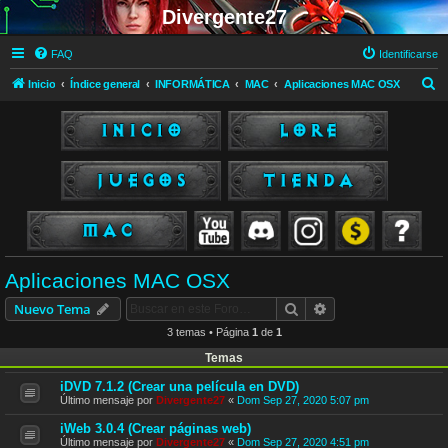
Divergente27
FAQ
Identificarse
B
Inicio
Índice general
INFORMÁTICA
MAC
Aplicaciones MAC OSX
u
s
c
a
r
Aplicaciones MAC OSX
Buscar
Búsqueda avanzad
Nuevo Tema
3 temas • Página
1
de
1
Temas
iDVD 7.1.2 (Crear una película en DVD)
Último mensaje por
Divergente27
«
Dom Sep 27, 2020 5:07 pm
iWeb 3.0.4 (Crear páginas web)
Último mensaje por
Divergente27
«
Dom Sep 27, 2020 4:51 pm