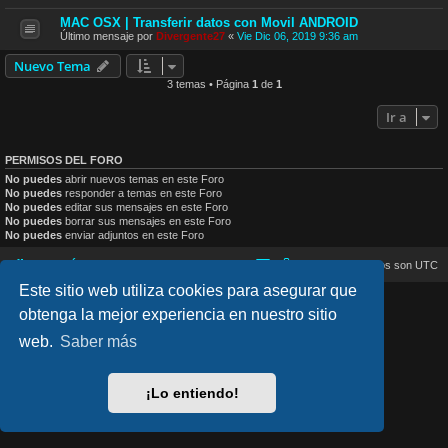
MAC OSX | Transferir datos con Movil ANDROID
Último mensaje por
Divergente27
«
Vie Dic 06, 2019 9:36 am
Nuevo Tema
3 temas • Página
1
de
1
Ir a
PERMISOS DEL FORO
No puedes
abrir nuevos temas en este Foro
No puedes
responder a temas en este Foro
No puedes
editar sus mensajes en este Foro
No puedes
borrar sus mensajes en este Foro
No puedes
enviar adjuntos en este Foro
Inicio
Índice general
Todos los horarios son
UTC
Este sitio web utiliza cookies para asegurar que
lucid_lime style created by
Melvin García
obtenga la mejor experiencia en nuestro sitio
Co-Author:
MannixMD
Style Version: 1.2.4
web.
Saber más
Desarrollado por
phpBB
® Forum Software © phpBB Limited
Traducción al español por
phpBB España
Privacidad
|
Condiciones
¡Lo entiendo!