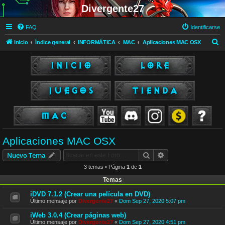
Divergente27
FAQ
Identificarse
B
Inicio
Índice general
INFORMÁTICA
MAC
Aplicaciones MAC OSX
u
s
c
a
r
Aplicaciones MAC OSX
Buscar
Búsqueda avanzad
Nuevo Tema
3 temas • Página
1
de
1
Temas
iDVD 7.1.2 (Crear una película en DVD)
Último mensaje por
Divergente27
«
Dom Sep 27, 2020 5:07 pm
iWeb 3.0.4 (Crear páginas web)
Último mensaje por
Divergente27
«
Dom Sep 27, 2020 4:51 pm