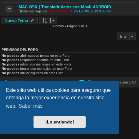
MAC OSX | Transferir datos con Movil ANDROID
Último mensaje por
Divergente27
«
Vie Dic 06, 2019 9:36 am
Nuevo Tema
3 temas • Página
1
de
1
Ir a
PERMISOS DEL FORO
No puedes
abrir nuevos temas en este Foro
No puedes
responder a temas en este Foro
No puedes
editar sus mensajes en este Foro
No puedes
borrar sus mensajes en este Foro
No puedes
enviar adjuntos en este Foro
Inicio
Índice general
Todos los horarios son
UTC
Este sitio web utiliza cookies para asegurar que
lucid_lime style created by
Melvin García
obtenga la mejor experiencia en nuestro sitio
Co-Author:
MannixMD
Style Version: 1.2.4
web.
Saber más
Desarrollado por
phpBB
® Forum Software © phpBB Limited
Traducción al español por
phpBB España
Privacidad
|
Condiciones
¡Lo entiendo!