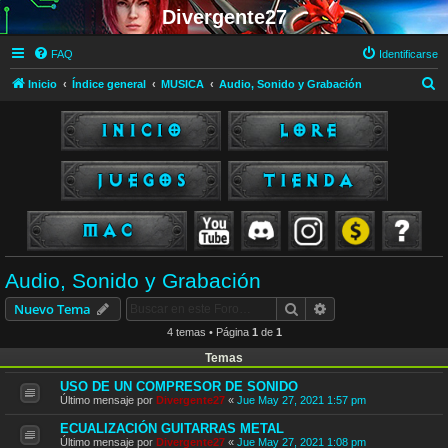
Divergente27
FAQ
Identificarse
B
Inicio
Índice general
MUSICA
Audio, Sonido y Grabación
u
s
c
a
r
Audio, Sonido y Grabación
Buscar
Búsqueda avanzad
Nuevo Tema
4 temas • Página
1
de
1
Temas
USO DE UN COMPRESOR DE SONIDO
Último mensaje por
Divergente27
«
Jue May 27, 2021 1:57 pm
ECUALIZACIÓN GUITARRAS METAL
Último mensaje por
Divergente27
«
Jue May 27, 2021 1:08 pm