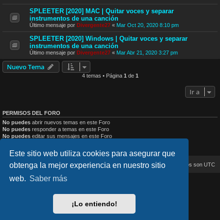
SPLEETER [2020] MAC | Quitar voces y separar
instrumentos de una canción
Último mensaje por
Divergente27
«
Mar Oct 20, 2020 8:10 pm
SPLEETER [2020] Windows | Quitar voces y separar
instrumentos de una canción
Último mensaje por
Divergente27
«
Mar Abr 21, 2020 3:27 pm
Nuevo Tema
4 temas • Página
1
de
1
Ir a
PERMISOS DEL FORO
No puedes
abrir nuevos temas en este Foro
No puedes
responder a temas en este Foro
No puedes
editar sus mensajes en este Foro
No puedes
borrar sus mensajes en este Foro
No puedes
enviar adjuntos en este Foro
Este sitio web utiliza cookies para asegurar que
obtenga la mejor experiencia en nuestro sitio
Inicio
Índice general
Todos los horarios son
UTC
web.
Saber más
lucid_lime style created by
Melvin García
Co-Author:
MannixMD
Style Version: 1.2.4
¡Lo entiendo!
Desarrollado por
phpBB
® Forum Software © phpBB Limited
Traducción al español por
phpBB España