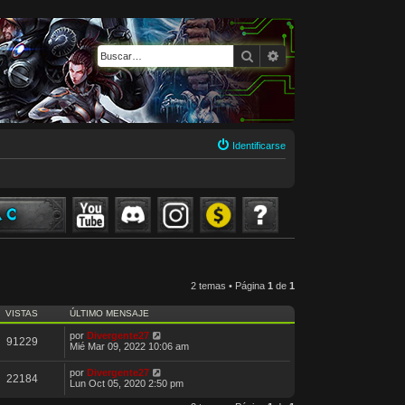
Buscar
Búsqueda avanzada
Identificarse
2 temas • Página
1
de
1
VISTAS
ÚLTIMO MENSAJE
por
Divergente27
91229
Mié Mar 09, 2022 10:06 am
por
Divergente27
22184
Lun Oct 05, 2020 2:50 pm