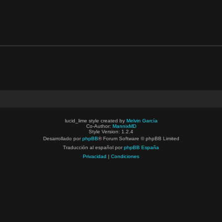
lucid_lime style created by
Melvin García
Co-Author:
MannixMD
Style Version: 1.2.4
Desarrollado por
phpBB
® Forum Software © phpBB Limited
Traducción al español por
phpBB España
Privacidad
|
Condiciones