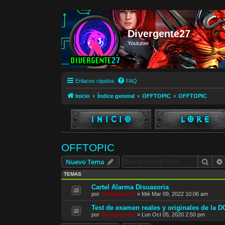
Divergente27
Youtuber
Enlaces rápidos
FAQ
Inicio
Índice general
OFFTOPIC
OFFTOPIC
OFFTOPIC
Busc
Nuevo Tema
TEMAS
Cartel Alarma Disuasoria
por
Divergente27
»
Mié Mar 09, 2022 10:06 am
Test de examen reales y originales de la 
por
Divergente27
»
Lun Oct 05, 2020 2:50 pm