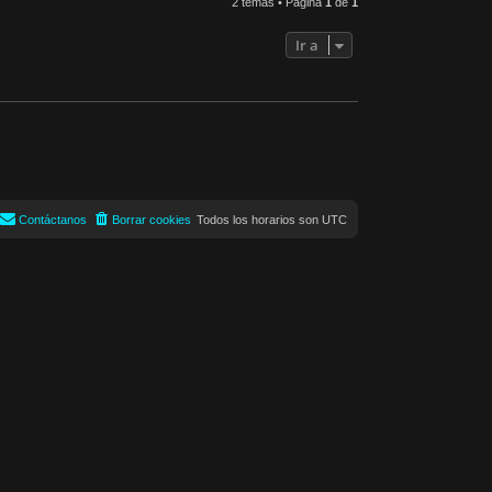
2 temas • Página
1
de
1
Ir a
Contáctanos
Borrar cookies
Todos los horarios son
UTC