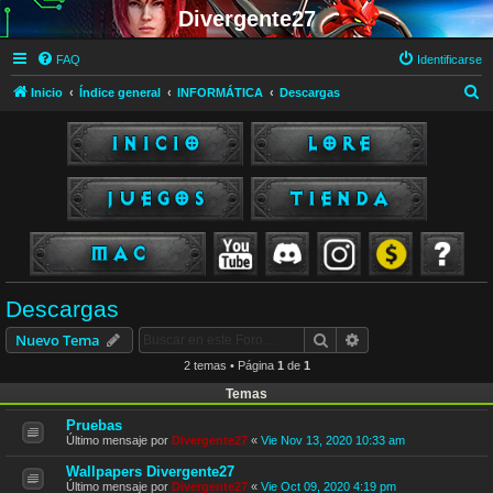
Divergente27
FAQ
Identificarse
B
Inicio
Índice general
INFORMÁTICA
Descargas
u
s
c
a
r
Descargas
Buscar
Búsqueda avanzad
Nuevo Tema
2 temas • Página
1
de
1
Temas
Pruebas
Último mensaje por
Divergente27
«
Vie Nov 13, 2020 10:33 am
Wallpapers Divergente27
Último mensaje por
Divergente27
«
Vie Oct 09, 2020 4:19 pm