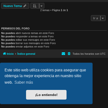
Nuevo Tema
2 temas • Página
1
de
1
Ir a
PERMISOS DEL FORO
No puedes
abrir nuevos temas en este Foro
No puedes
responder a temas en este Foro
No puedes
editar sus mensajes en este Foro
No puedes
borrar sus mensajes en este Foro
No puedes
enviar adjuntos en este Foro
Inicio
Índice general
Todos los horarios son
UTC
lucid_lime style created by
Melvin García
Co-Author:
MannixMD
Este sitio web utiliza cookies para asegurar que
Style Version: 1.2.4
Desarrollado por
phpBB
® Forum Software © phpBB Limited
obtenga la mejor experiencia en nuestro sitio
Traducción al español por
phpBB España
web.
Saber más
Privacidad
|
Condiciones
¡Lo entiendo!