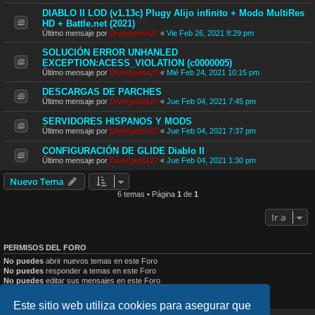
DIABLO II LOD (v1.13c) Plugy Alijo infinito + Modo MultiRes
HD + Battle.net (2021)
Último mensaje por
Divergente27
«
Vie Feb 26, 2021 8:29 pm
SOLUCIÓN ERROR UNHANLED
EXCEPTION:ACESS_VIOLATION (c0000005)
Último mensaje por
Divergente27
«
Mié Feb 24, 2021 10:15 pm
DESCARGAS DE PARCHES
Último mensaje por
Divergente27
«
Jue Feb 04, 2021 7:45 pm
SERVIDORES HISPANOS Y MODS
Último mensaje por
Divergente27
«
Jue Feb 04, 2021 7:37 pm
CONFIGURACIÓN DE GLIDE Diablo II
Último mensaje por
Divergente27
«
Jue Feb 04, 2021 1:30 pm
Nuevo Tema
6 temas • Página
1
de
1
Ir a
PERMISOS DEL FORO
No puedes
abrir nuevos temas en este Foro
No puedes
responder a temas en este Foro
No puedes
editar sus mensajes en este Foro
No puedes
borrar sus mensajes en este Foro
No puedes
enviar adjuntos en este Foro
Este sitio web utiliza cookies para asegurar que