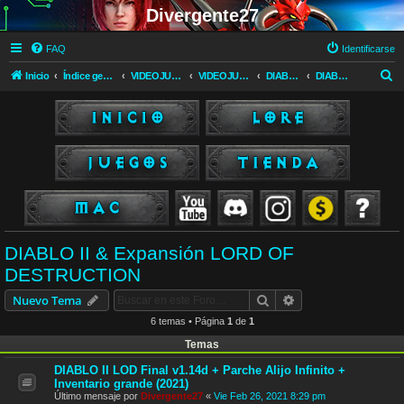
Divergente27
FAQ
Identificarse
B
Inicio
Índice general
VIDEOJUEGOS
VIDEOJUEGOS
DIABLO (Blizzard)
DIABLO II & Expansión LORD OF DESTRUCTION
u
s
c
a
r
DIABLO II & Expansión LORD OF
DESTRUCTION
Buscar
Búsqueda avanzad
Nuevo Tema
6 temas • Página
1
de
1
Temas
DIABLO II LOD Final v1.14d + Parche Alijo Infinito +
Inventario grande (2021)
Último mensaje por
Divergente27
«
Vie Feb 26, 2021 8:29 pm