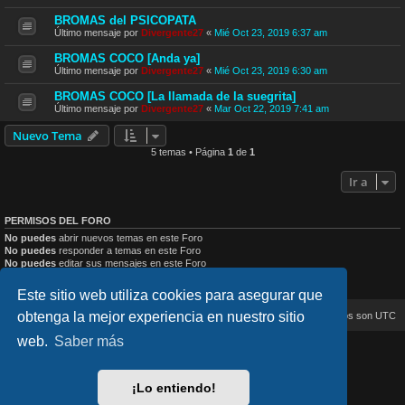
BROMAS del PSICOPATA
Último mensaje por
Divergente27
«
Mié Oct 23, 2019 6:37 am
BROMAS COCO [Anda ya]
Último mensaje por
Divergente27
«
Mié Oct 23, 2019 6:30 am
BROMAS COCO [La llamada de la suegrita]
Último mensaje por
Divergente27
«
Mar Oct 22, 2019 7:41 am
Nuevo Tema
5 temas • Página
1
de
1
Ir a
PERMISOS DEL FORO
No puedes
abrir nuevos temas en este Foro
No puedes
responder a temas en este Foro
No puedes
editar sus mensajes en este Foro
No puedes
borrar sus mensajes en este Foro
No puedes
enviar adjuntos en este Foro
Este sitio web utiliza cookies para asegurar que
obtenga la mejor experiencia en nuestro sitio
Inicio
Índice general
Todos los horarios son
UTC
web.
Saber más
lucid_lime style created by
Melvin García
Co-Author:
MannixMD
Style Version: 1.2.4
¡Lo entiendo!
Desarrollado por
phpBB
® Forum Software © phpBB Limited
Traducción al español por
phpBB España