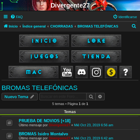
Divergente27
FAQ
Identificarse
B
Inicio
Índice general
CHORRADAS
BROMAS TELEFÓNICAS
u
s
c
a
r
BROMAS TELEFÓNICAS
Buscar
Búsqueda avanzad
Nuevo Tema
5 temas • Página
1
de
1
Temas
PRUEBA DE NOVIOS [+18]
Último mensaje por
Divergente27
«
Mié Oct 23, 2019 6:56 am
BROMAS Isidro Montalvo
Último mensaje por
Divergente27
«
Mié Oct 23, 2019 6:42 am