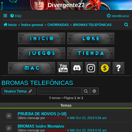
Divergente27
FAQ
Identificarse
B
Inicio
Índice general
CHORRADAS
BROMAS TELEFÓNICAS
u
s
c
a
r
BROMAS TELEFÓNICAS
Buscar
Búsqueda avanzad
Nuevo Tema
5 temas • Página
1
de
1
Temas
PRUEBA DE NOVIOS [+18]
Último mensaje por
Divergente27
«
Mié Oct 23, 2019 6:56 am
BROMAS Isidro Montalvo
Último mensaje por
Divergente27
«
Mié Oct 23, 2019 6:42 am