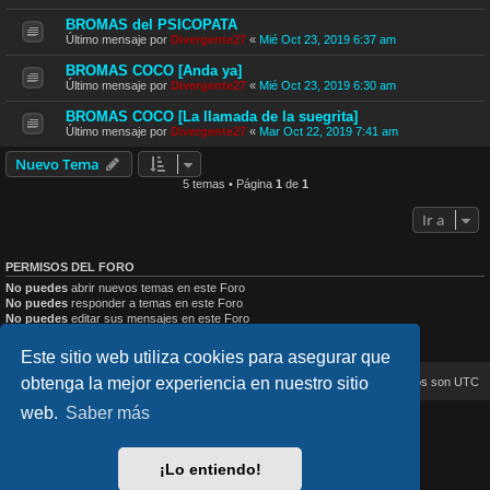
BROMAS del PSICOPATA
Último mensaje por
Divergente27
«
Mié Oct 23, 2019 6:37 am
BROMAS COCO [Anda ya]
Último mensaje por
Divergente27
«
Mié Oct 23, 2019 6:30 am
BROMAS COCO [La llamada de la suegrita]
Último mensaje por
Divergente27
«
Mar Oct 22, 2019 7:41 am
Nuevo Tema
5 temas • Página
1
de
1
Ir a
PERMISOS DEL FORO
No puedes
abrir nuevos temas en este Foro
No puedes
responder a temas en este Foro
No puedes
editar sus mensajes en este Foro
No puedes
borrar sus mensajes en este Foro
No puedes
enviar adjuntos en este Foro
Este sitio web utiliza cookies para asegurar que
obtenga la mejor experiencia en nuestro sitio
Inicio
Índice general
Todos los horarios son
UTC
web.
Saber más
lucid_lime style created by
Melvin García
Co-Author:
MannixMD
Style Version: 1.2.4
¡Lo entiendo!
Desarrollado por
phpBB
® Forum Software © phpBB Limited
Traducción al español por
phpBB España