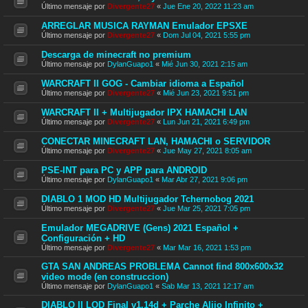
Último mensaje por
Divergente27
«
Jue Ene 20, 2022 11:23 am
ARREGLAR MUSICA RAYMAN Emulador EPSXE
Último mensaje por
Divergente27
«
Dom Jul 04, 2021 5:55 pm
Descarga de minecraft no premium
Último mensaje por
DylanGuapo1
«
Mié Jun 30, 2021 2:15 am
WARCRAFT II GOG - Cambiar idioma a Español
Último mensaje por
Divergente27
«
Mié Jun 23, 2021 9:51 pm
WARCRAFT II + Multijugador IPX HAMACHI LAN
Último mensaje por
Divergente27
«
Lun Jun 21, 2021 6:49 pm
CONECTAR MINECRAFT LAN, HAMACHI o SERVIDOR
Último mensaje por
Divergente27
«
Jue May 27, 2021 8:05 am
PSE-INT para PC y APP para ANDROID
Último mensaje por
DylanGuapo1
«
Mar Abr 27, 2021 9:06 pm
DIABLO 1 MOD HD Multijugador Tchernobog 2021
Último mensaje por
Divergente27
«
Jue Mar 25, 2021 7:05 pm
Emulador MEGADRIVE (Gens) 2021 Español +
Configuración + HD
Último mensaje por
Divergente27
«
Mar Mar 16, 2021 1:53 pm
GTA SAN ANDREAS PROBLEMA Cannot find 800x600x32
video mode (en construccion)
Último mensaje por
DylanGuapo1
«
Sab Mar 13, 2021 12:17 am
DIABLO II LOD Final v1.14d + Parche Alijo Infinito +