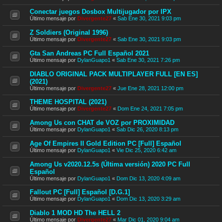
Conectar juegos Dosbox Multijugador por IPX
Último mensaje por
Divergente27
«
Sab Ene 30, 2021 9:03 pm
Z Soldiers (Original 1996)
Último mensaje por
Divergente27
«
Sab Ene 30, 2021 9:03 pm
Gta San Andreas PC Full Español 2021
Último mensaje por
DylanGuapo1
«
Sab Ene 30, 2021 7:26 pm
DIABLO ORIGINAL PACK MULTIPLAYER FULL [EN ES]
(2021)
Último mensaje por
Divergente27
«
Jue Ene 28, 2021 12:00 pm
THEME HOSPITAL (2021)
Último mensaje por
Divergente27
«
Dom Ene 24, 2021 7:05 pm
Among Us con CHAT de VOZ por PROXIMIDAD
Último mensaje por
DylanGuapo1
«
Sab Dic 26, 2020 8:13 pm
Age Of Empires II Gold Edition PC [Full] Español
Último mensaje por
DylanGuapo1
«
Vie Dic 25, 2020 6:42 am
Among Us v2020.12.5s (Última versión) 2020 PC Full
Español
Último mensaje por
DylanGuapo1
«
Dom Dic 13, 2020 4:09 am
Fallout PC [Full] Español [D.G.1]
Último mensaje por
DylanGuapo1
«
Dom Dic 13, 2020 3:29 am
Diablo 1 MOD HD The HELL 2
Último mensaje por
Divergente27
«
Mar Dic 01, 2020 9:04 am