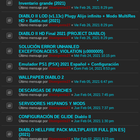
Inventario grande (2021)
Último mensaje por
Divergente27
«
Vie Feb 26, 2021 8:29 pm
DIABLO II LOD (v1.13c) Plugy Alijo infinito + Modo MultiRes
HD + Battle.net (2021)
Último mensaje por
Divergente27
«
Vie Feb 26, 2021 8:29 pm
DIABLO II HD Final 2021 (PROJECT DIABLO)
Último mensaje por
Divergente27
«
Vie Feb 26, 2021 8:29 pm
SOLUCIÓN ERROR UNHANLED
EXCEPTION:ACESS_VIOLATION (c0000005)
Último mensaje por
Divergente27
«
Mié Feb 24, 2021 10:15 pm
Emulador PS1 (PSX) 2021 Español + Configuración
Último mensaje por
Divergente27
«
Dom Feb 14, 2021 8:53 pm
WALLPAPER DIABLO 2
Último mensaje por
Divergente27
«
Vie Feb 05, 2021 6:47 pm
DESCARGAS DE PARCHES
Último mensaje por
Divergente27
«
Jue Feb 04, 2021 7:45 pm
SERVIDORES HISPANOS Y MODS
Último mensaje por
Divergente27
«
Jue Feb 04, 2021 7:37 pm
CONFIGURACIÓN DE GLIDE Diablo II
Último mensaje por
Divergente27
«
Jue Feb 04, 2021 1:30 pm
DIABLO HELLFIRE PACK MULTIPLAYER FULL [EN ES]
(2021)
Último mensaje por
Divergente27
«
Mar Feb 02, 2021 8:23 pm