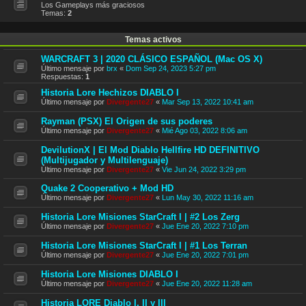
Los Gameplays más graciosos
Temas:
2
Temas activos
WARCRAFT 3 | 2020 CLÁSICO ESPAÑOL (Mac OS X)
Último mensaje por
brx
«
Dom Sep 24, 2023 5:27 pm
Respuestas:
1
Historia Lore Hechizos DIABLO I
Último mensaje por
Divergente27
«
Mar Sep 13, 2022 10:41 am
Rayman (PSX) El Origen de sus poderes
Último mensaje por
Divergente27
«
Mié Ago 03, 2022 8:06 am
DevilutionX | El Mod Diablo Hellfire HD DEFINITIVO
(Multijugador y Multilenguaje)
Último mensaje por
Divergente27
«
Vie Jun 24, 2022 3:29 pm
Quake 2 Cooperativo + Mod HD
Último mensaje por
Divergente27
«
Lun May 30, 2022 11:16 am
Historia Lore Misiones StarCraft I | #2 Los Zerg
Último mensaje por
Divergente27
«
Jue Ene 20, 2022 7:10 pm
Historia Lore Misiones StarCraft I | #1 Los Terran
Último mensaje por
Divergente27
«
Jue Ene 20, 2022 7:01 pm
Historia Lore Misiones DIABLO I
Último mensaje por
Divergente27
«
Jue Ene 20, 2022 11:28 am
Historia LORE Diablo I, II y III