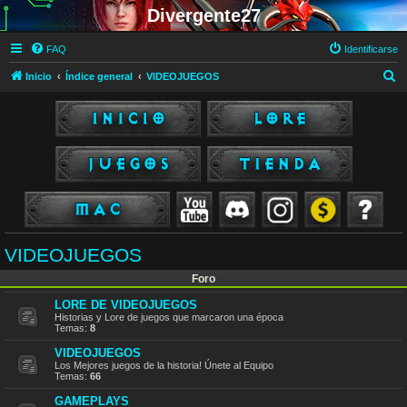
Divergente27
FAQ
Identificarse
B
Inicio
Índice general
VIDEOJUEGOS
u
s
c
a
r
VIDEOJUEGOS
Foro
LORE DE VIDEOJUEGOS
Historias y Lore de juegos que marcaron una época
Temas:
8
VIDEOJUEGOS
Los Mejores juegos de la historia! Únete al Equipo
Temas:
66
GAMEPLAYS