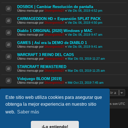
DOSBOX | Cambiar Resolución de pantalla
Último mensaje por
Divergente27
«
Vie Dic 06, 2019 4:52 pm
CARMAGEDDON HD + Expansión SPLAT PACK
Último mensaje por
Divergente27
«
Vie Dic 06, 2019 4:50 pm
Diablo 1 ORIGINAL [2020] Windows y MAC
Último mensaje por
Divergente27
«
Vie Dic 06, 2019 9:47 am
GAMES | Así era la DEMO de DIABLO 1
Último mensaje por
Divergente27
«
Vie Dic 06, 2019 9:41 am
WARCRAFT 3 REINO DEL CAOS
Último mensaje por
Divergente27
«
Mar Dic 03, 2019 11:27 am
STARCRAFT REMASTERED
Último mensaje por
Divergente27
«
Mar Dic 03, 2019 11:25 am
Videjuego BLOOM [2019]
Último mensaje por
Divergente27
«
Mié Oct 23, 2019 7:45 am
Ir a
Este sitio web utiliza cookies para asegurar que
obtenga la mejor experiencia en nuestro sitio
Inicio
Índice general
Todos los horarios son
UTC
web.
Saber más
lucid_lime style created by
Melvin García
Co-Author:
MannixMD
Style Version: 1.2.4
¡Lo entiendo!
Desarrollado por
phpBB
® Forum Software © phpBB Limited