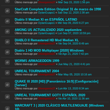
Último mensaje por
Divergente27
«
Mar Sep 15, 2020 1:56 pm
StarCraft Complete Edition Original 31 de marzo de 1998
Último mensaje por
DylanGuapo1
«
Sab Sep 12, 2020 2:38 am
Diablo ll Median Xl en ESPAÑOL LATINO
Último mensaje por
DylanGuapo1
«
Mié Sep 09, 2020 6:27 pm
AMONG US ACTUALIZADO 2020 septiembre
Último mensaje por
DylanGuapo1
«
Lun Sep 07, 2020 10:59 pm
DIABLO II Remastered HD Mod Median XL
Último mensaje por
Divergente27
«
Vie Sep 04, 2020 8:49 am
Diablo 1 HD MOD Multiplayer [2020] Windows
Último mensaje por
Divergente27
«
Vie Ago 21, 2020 7:42 pm
WORMS ARMAGEDDON 1999
Último mensaje por
Divergente27
«
Jue May 21, 2020 4:41 pm
UNREAL TOURNAMENT 2004
Último mensaje por
Divergente27
«
Mar May 05, 2020 10:16 am
QUAKE III 2020 [HD] [Panorámico 16:9] [Configuración]
[Server]
Último mensaje por
Divergente27
«
Lun Abr 13, 2020 8:34 am
UNREAL TOURNAMENT GOTY ESPAÑOL 2020
Último mensaje por
Divergente27
«
Vie Abr 10, 2020 11:36 am
WARCRAFT 3 | 2020 CLÁSICO MULTILENGUAJE (Windows
10)