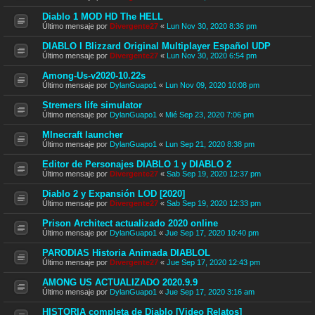
Diablo 1 MOD HD The HELL
Último mensaje por
Divergente27
«
Lun Nov 30, 2020 8:36 pm
DIABLO I Blizzard Original Multiplayer Español UDP
Último mensaje por
Divergente27
«
Lun Nov 30, 2020 6:54 pm
Among-Us-v2020-10.22s
Último mensaje por
DylanGuapo1
«
Lun Nov 09, 2020 10:08 pm
Stremers life simulator
Último mensaje por
DylanGuapo1
«
Mié Sep 23, 2020 7:06 pm
MInecraft launcher
Último mensaje por
DylanGuapo1
«
Lun Sep 21, 2020 8:38 pm
Editor de Personajes DIABLO 1 y DIABLO 2
Último mensaje por
Divergente27
«
Sab Sep 19, 2020 12:37 pm
Diablo 2 y Expansión LOD [2020]
Último mensaje por
Divergente27
«
Sab Sep 19, 2020 12:33 pm
Prison Architect actualizado 2020 online
Último mensaje por
DylanGuapo1
«
Jue Sep 17, 2020 10:40 pm
PARODIAS Historia Animada DIABLOL
Último mensaje por
Divergente27
«
Jue Sep 17, 2020 12:43 pm
AMONG US ACTUALIZADO 2020.9.9
Último mensaje por
DylanGuapo1
«
Jue Sep 17, 2020 3:16 am
HISTORIA completa de Diablo [Video Relatos]