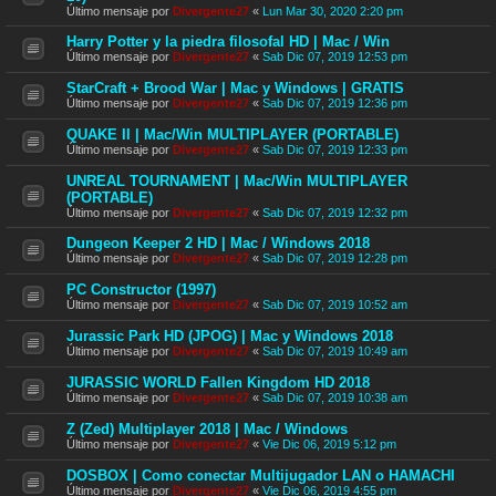
Último mensaje por
Divergente27
«
Lun Mar 30, 2020 2:20 pm
Harry Potter y la piedra filosofal HD | Mac / Win
Último mensaje por
Divergente27
«
Sab Dic 07, 2019 12:53 pm
StarCraft + Brood War | Mac y Windows | GRATIS
Último mensaje por
Divergente27
«
Sab Dic 07, 2019 12:36 pm
QUAKE II | Mac/Win MULTIPLAYER (PORTABLE)
Último mensaje por
Divergente27
«
Sab Dic 07, 2019 12:33 pm
UNREAL TOURNAMENT | Mac/Win MULTIPLAYER
(PORTABLE)
Último mensaje por
Divergente27
«
Sab Dic 07, 2019 12:32 pm
Dungeon Keeper 2 HD | Mac / Windows 2018
Último mensaje por
Divergente27
«
Sab Dic 07, 2019 12:28 pm
PC Constructor (1997)
Último mensaje por
Divergente27
«
Sab Dic 07, 2019 10:52 am
Jurassic Park HD (JPOG) | Mac y Windows 2018
Último mensaje por
Divergente27
«
Sab Dic 07, 2019 10:49 am
JURASSIC WORLD Fallen Kingdom HD 2018
Último mensaje por
Divergente27
«
Sab Dic 07, 2019 10:38 am
Z (Zed) Multiplayer 2018 | Mac / Windows
Último mensaje por
Divergente27
«
Vie Dic 06, 2019 5:12 pm
DOSBOX | Como conectar Multijugador LAN o HAMACHI
Último mensaje por
Divergente27
«
Vie Dic 06, 2019 4:55 pm