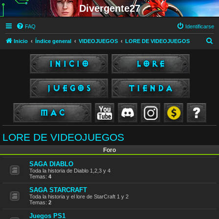
Divergente27
FAQ
Identificarse
B
Inicio
Índice general
VIDEOJUEGOS
LORE DE VIDEOJUEGOS
u
s
c
a
r
LORE DE VIDEOJUEGOS
Foro
SAGA DIABLO
Toda la historia de Diablo 1,2,3 y 4
Temas:
4
SAGA STARCRAFT
Toda la historia y el lore de StarCraft 1 y 2
Temas:
2
Juegos PS1