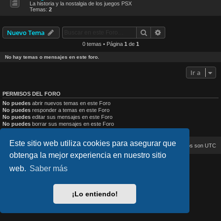
La historia y la nostalgia de los juegos PSX
Temas:
2
Buscar
Búsqueda avanzad
Nuevo Tema
0 temas • Página
1
de
1
No hay temas o mensajes en este foro.
Ir a
PERMISOS DEL FORO
No puedes
abrir nuevos temas en este Foro
No puedes
responder a temas en este Foro
No puedes
editar sus mensajes en este Foro
No puedes
borrar sus mensajes en este Foro
No puedes
enviar adjuntos en este Foro
Este sitio web utiliza cookies para asegurar que
Inicio
Índice general
Todos los horarios son
UTC
obtenga la mejor experiencia en nuestro sitio
web.
Saber más
lucid_lime style created by
Melvin García
Co-Author:
MannixMD
Style Version: 1.2.4
Desarrollado por
phpBB
® Forum Software © phpBB Limited
¡Lo entiendo!
Traducción al español por
phpBB España
Privacidad
|
Condiciones