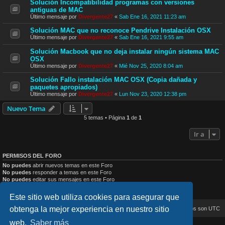
Solución Incompatibilidad programas con versiones
antiguas de MAC
Último mensaje por
Divergente27
«
Sab Ene 16, 2021 11:23 am
Solución MAC que no reconoce Pendrive Instalación OSX
Último mensaje por
Divergente27
«
Sab Ene 16, 2021 9:55 am
Solución Macbook que no deja instalar ningún sistema MAC
OSX
Último mensaje por
Divergente27
«
Mié Nov 25, 2020 8:04 am
Solución Fallo instalación MAC OSX (Copia dañada y
paquetes apropiados)
Último mensaje por
Divergente27
«
Lun Nov 23, 2020 12:38 pm
Nuevo Tema
5 temas • Página
1
de
1
Ir a
PERMISOS DEL FORO
No puedes
abrir nuevos temas en este Foro
No puedes
responder a temas en este Foro
No puedes
editar sus mensajes en este Foro
No puedes
borrar sus mensajes en este Foro
No puedes
enviar adjuntos en este Foro
Este sitio web utiliza cookies para asegurar que
obtenga la mejor experiencia en nuestro sitio
Inicio
Índice general
Todos los horarios son
UTC
web.
Saber más