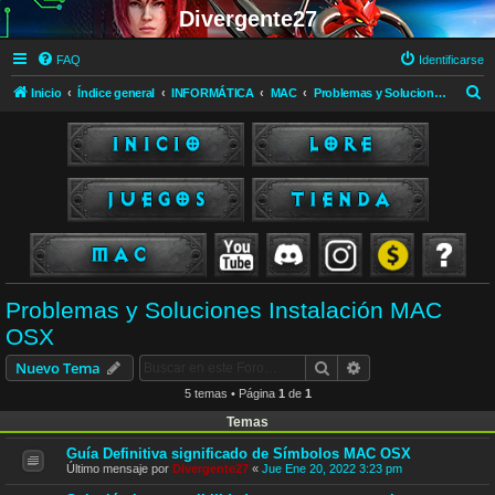
Divergente27
FAQ
Identificarse
B
Inicio
Índice general
INFORMÁTICA
MAC
Problemas y Soluciones Instalación MAC OSX
u
s
c
a
r
Problemas y Soluciones Instalación MAC
OSX
Buscar
Búsqueda avanzad
Nuevo Tema
5 temas • Página
1
de
1
Temas
Guía Definitiva significado de Símbolos MAC OSX
Último mensaje por
Divergente27
«
Jue Ene 20, 2022 3:23 pm