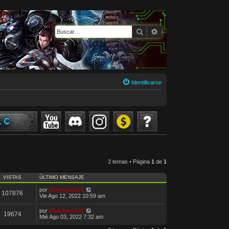
Buscar
Búsqueda avanzada
Identificarse
2 temas • Página
1
de
1
VISTAS
ÚLTIMO MENSAJE
por
Divergente27
107876
Vie Ago 12, 2022 10:59 am
por
Divergente27
19674
Mié Ago 03, 2022 7:32 am