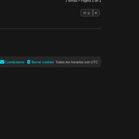
2 temas • Página
1
de
1
Ir a
Contáctanos
Borrar cookies
Todos los horarios son
UTC