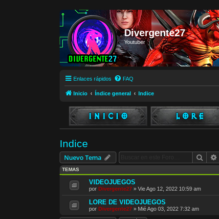
Divergente27
Youtuber
Enlaces rápidos
FAQ
Inicio
Índice general
Indice
Indice
Busc
Nuevo Tema
TEMAS
VIDEOJUEGOS
por
Divergente27
»
Vie Ago 12, 2022 10:59 am
LORE DE VIDEOJUEGOS
por
Divergente27
»
Mié Ago 03, 2022 7:32 am