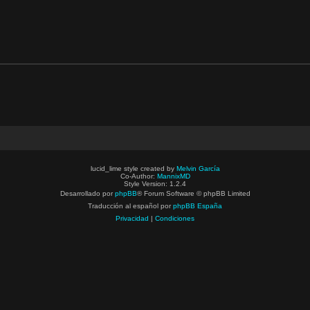
lucid_lime style created by
Melvin García
Co-Author:
MannixMD
Style Version: 1.2.4
Desarrollado por
phpBB
® Forum Software © phpBB Limited
Traducción al español por
phpBB España
Privacidad
|
Condiciones