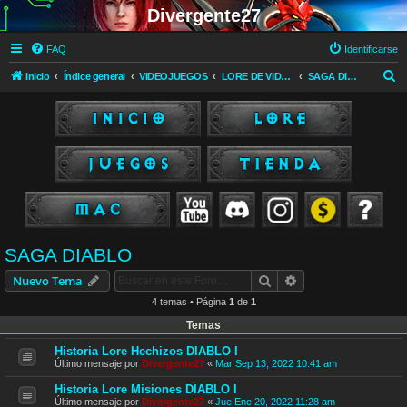
Divergente27
FAQ
Identificarse
B
Inicio
Índice general
VIDEOJUEGOS
LORE DE VIDEOJUEGOS
SAGA DIABLO
u
s
c
a
r
SAGA DIABLO
Buscar
Búsqueda avanzad
Nuevo Tema
4 temas • Página
1
de
1
Temas
Historia Lore Hechizos DIABLO I
Último mensaje por
Divergente27
«
Mar Sep 13, 2022 10:41 am
Historia Lore Misiones DIABLO I
Último mensaje por
Divergente27
«
Jue Ene 20, 2022 11:28 am