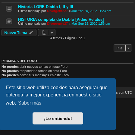
Historia LORE Diablo I, II y III
Último mensaje por
Divergente27
«
Jue Ene 20, 2022 11:23 am
HISTORIA completa de Diablo [Video Relatos]
Último mensaje por
Divergente27
«
Mar Sep 15, 2020 1:56 pm
Nuevo Tema
4 temas • Página
1
de
1
Ir a
PERMISOS DEL FORO
No puedes
abrir nuevos temas en este Foro
No puedes
responder a temas en este Foro
No puedes
editar sus mensajes en este Foro
No puedes
borrar sus mensajes en este Foro
No puedes
enviar adjuntos en este Foro
Este sitio web utiliza cookies para asegurar que
Inicio
Índice general
Todos los horarios son
UTC
obtenga la mejor experiencia en nuestro sitio
web.
Saber más
lucid_lime style created by
Melvin García
Co-Author:
MannixMD
Style Version: 1.2.4
Desarrollado por
phpBB
® Forum Software © phpBB Limited
¡Lo entiendo!
Traducción al español por
phpBB España
Privacidad
|
Condiciones