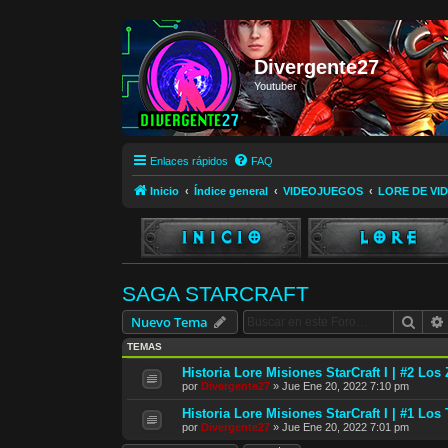
Divergente27
Youtuber
Enlaces rápidos
FAQ
Inicio
Índice general
VIDEOJUEGOS
LORE DE VI
SAGA STARCRAFT
Busc
Nuevo Tema
TEMAS
Historia Lore Misiones StarCraft I | #2 Los
por
Divergente27
»
Jue Ene 20, 2022 7:10 pm
Historia Lore Misiones StarCraft I | #1 Los 
por
Divergente27
»
Jue Ene 20, 2022 7:01 pm