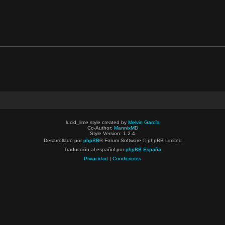
lucid_lime style created by
Melvin García
Co-Author:
MannixMD
Style Version: 1.2.4
Desarrollado por
phpBB
® Forum Software © phpBB Limited
Traducción al español por
phpBB España
Privacidad
|
Condiciones