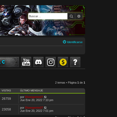
Buscar
Búsqueda avanzada
Identificarse
2 temas • Página
1
de
1
VISTAS
ÚLTIMO MENSAJE
por
Divergente27
26759
Jue Ene 20, 2022 7:10 pm
por
Divergente27
23058
Jue Ene 20, 2022 7:01 pm