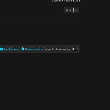
2 temas • Página
1
de
1
Ir a
Contáctanos
Borrar cookies
Todos los horarios son
UTC