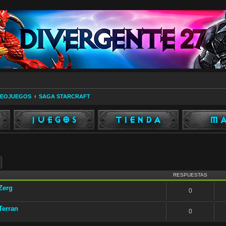
DEOJUEGOS
SAGA STARCRAFT
ar
Búsqueda avanzada
RESPUESTAS
 Zerg
0
Terran
0