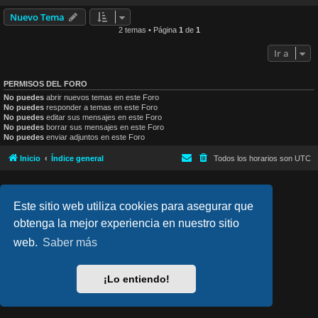
Nuevo Tema
2 temas • Página
1
de
1
Ir a
PERMISOS DEL FORO
No puedes
abrir nuevos temas en este Foro
No puedes
responder a temas en este Foro
No puedes
editar sus mensajes en este Foro
No puedes
borrar sus mensajes en este Foro
No puedes
enviar adjuntos en este Foro
Inicio
Índice general
Todos los horarios son
UTC
lucid_lime style created by
Melvin García
Co-Author:
MannixMD
Este sitio web utiliza cookies para asegurar que
Style Version: 1.2.4
Desarrollado por
phpBB
® Forum Software © phpBB Limited
obtenga la mejor experiencia en nuestro sitio
Traducción al español por
phpBB España
web.
Saber más
Privacidad
|
Condiciones
¡Lo entiendo!