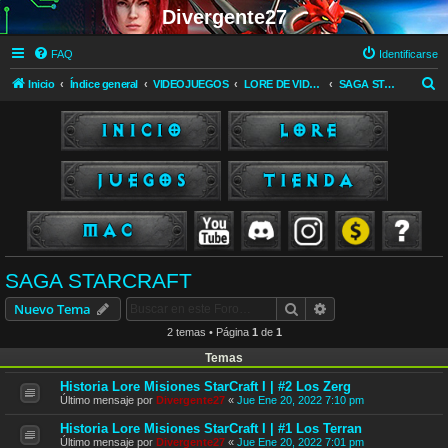
Divergente27
FAQ
Identificarse
B
Inicio
Índice general
VIDEOJUEGOS
LORE DE VIDEOJUEGOS
SAGA STARCRAFT
u
s
c
a
r
SAGA STARCRAFT
Buscar
Búsqueda avanzad
Nuevo Tema
2 temas • Página
1
de
1
Temas
Historia Lore Misiones StarCraft I | #2 Los Zerg
Último mensaje por
Divergente27
«
Jue Ene 20, 2022 7:10 pm
Historia Lore Misiones StarCraft I | #1 Los Terran
Último mensaje por
Divergente27
«
Jue Ene 20, 2022 7:01 pm