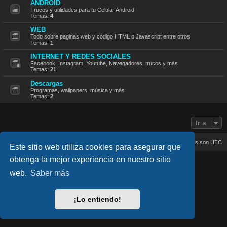
ANDROID
Trucos y utilidades para tu Celular Android
Temas:
4
WEB
Todo sobre paginas web y código HTML o Javascript entre otros
Temas:
1
INTERNET Y REDES SOCIALES
Facebook, Instagram, Youtube, Navegadores, trucos y más
Temas:
21
Descargas
Programas, wallpapers, música y más
Temas:
2
Ir a
Inicio
Índice general
Todos los horarios son
UTC
Este sitio web utiliza cookies para asegurar que
obtenga la mejor experiencia en nuestro sitio
lucid_lime style created by
Melvin García
Co-Author:
MannixMD
web.
Saber más
Style Version: 1.2.4
Desarrollado por
phpBB
® Forum Software © phpBB Limited
Traducción al español por
phpBB España
¡Lo entiendo!
Privacidad
|
Condiciones