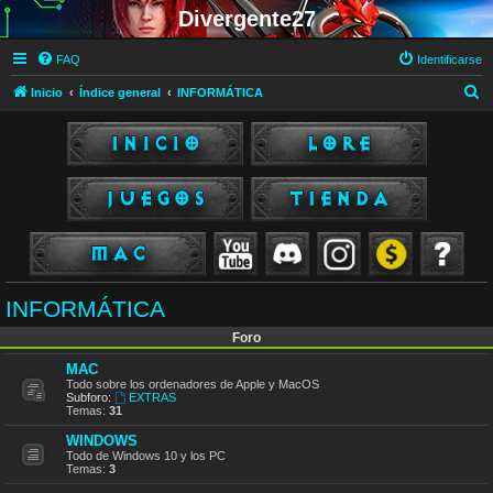
Divergente27
FAQ
Identificarse
B
Inicio
Índice general
INFORMÁTICA
u
s
c
a
r
INFORMÁTICA
Foro
MAC
Todo sobre los ordenadores de Apple y MacOS
Subforo:
EXTRAS
Temas:
31
WINDOWS
Todo de Windows 10 y los PC
Temas:
3