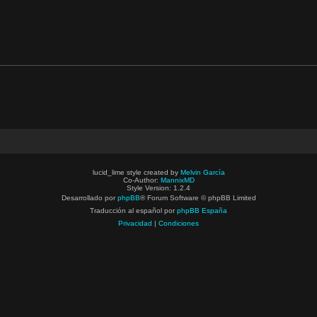
lucid_lime style created by
Melvin García
Co-Author:
MannixMD
Style Version: 1.2.4
Desarrollado por
phpBB
® Forum Software © phpBB Limited
Traducción al español por
phpBB España
Privacidad
|
Condiciones