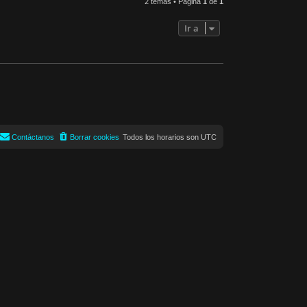
2 temas • Página
1
de
1
Ir a
Contáctanos
Borrar cookies
Todos los horarios son
UTC