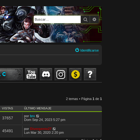
Buscar
Búsqueda avanzada
Identificarse
2 temas • Página
1
de
1
VISTAS
ÚLTIMO MENSAJE
por
brx
37657
Dom Sep 24, 2023 5:27 pm
por
Divergente27
45491
Lun Mar 30, 2020 2:20 pm