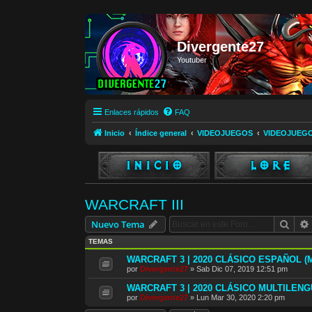
Divergente27
Youtuber
Enlaces rápidos
FAQ
Inicio
Índice general
VIDEOJUEGOS
VIDEOJUEG
WARCRAFT III
Busc
Nuevo Tema
TEMAS
WARCRAFT 3 | 2020 CLÁSICO ESPAÑOL (M
por
Divergente27
»
Sab Dic 07, 2019 12:51 pm
WARCRAFT 3 | 2020 CLÁSICO MULTILENG
por
Divergente27
»
Lun Mar 30, 2020 2:20 pm