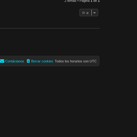
2 temas • Página
1
de
1
Ir a
Contáctanos
Borrar cookies
Todos los horarios son
UTC