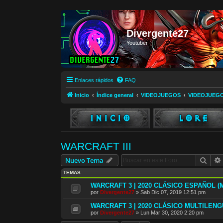
Divergente27
Youtuber
Enlaces rápidos
FAQ
Inicio
Índice general
VIDEOJUEGOS
VIDEOJUEG
WARCRAFT III
Busc
Nuevo Tema
TEMAS
WARCRAFT 3 | 2020 CLÁSICO ESPAÑOL (M
por
Divergente27
»
Sab Dic 07, 2019 12:51 pm
WARCRAFT 3 | 2020 CLÁSICO MULTILENG
por
Divergente27
»
Lun Mar 30, 2020 2:20 pm