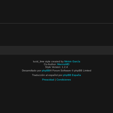
lucid_lime style created by
Melvin García
Co-Author:
MannixMD
Style Version: 1.2.4
Desarrollado por
phpBB
® Forum Software © phpBB Limited
Traducción al español por
phpBB España
Privacidad
|
Condiciones