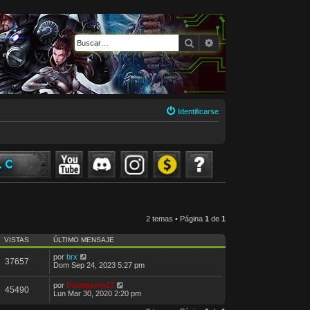
Buscar
Búsqueda avanzada
Identificarse
2 temas • Página
1
de
1
VISTAS
ÚLTIMO MENSAJE
por
brx
37657
Dom Sep 24, 2023 5:27 pm
por
Divergente27
45490
Lun Mar 30, 2020 2:20 pm