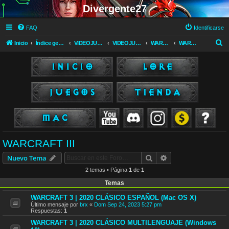
Divergente27
FAQ
Identificarse
B
Inicio
Índice general
VIDEOJUEGOS
VIDEOJUEGOS
WARCRAFT (Blizzard)
WARCRAFT III
u
s
c
a
r
WARCRAFT III
Buscar
Búsqueda avanzad
Nuevo Tema
2 temas • Página
1
de
1
Temas
WARCRAFT 3 | 2020 CLÁSICO ESPAÑOL (Mac OS X)
Último mensaje por
brx
«
Dom Sep 24, 2023 5:27 pm
Respuestas:
1
WARCRAFT 3 | 2020 CLÁSICO MULTILENGUAJE (Windows