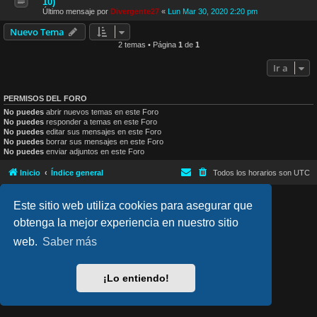
10)
Último mensaje por
Divergente27
«
Lun Mar 30, 2020 2:20 pm
Nuevo Tema
2 temas • Página
1
de
1
Ir a
PERMISOS DEL FORO
No puedes
abrir nuevos temas en este Foro
No puedes
responder a temas en este Foro
No puedes
editar sus mensajes en este Foro
No puedes
borrar sus mensajes en este Foro
No puedes
enviar adjuntos en este Foro
Inicio
Índice general
Todos los horarios son
UTC
Este sitio web utiliza cookies para asegurar que
lucid_lime style created by
Melvin García
Co-Author:
MannixMD
Style Version: 1.2.4
obtenga la mejor experiencia en nuestro sitio
Desarrollado por
phpBB
® Forum Software © phpBB Limited
web.
Saber más
Traducción al español por
phpBB España
Privacidad
|
Condiciones
¡Lo entiendo!