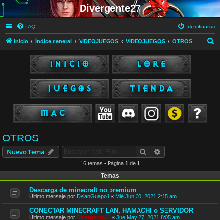
Divergente27
FAQ
Identificarse
B
Inicio
Índice general
VIDEOJUEGOS
VIDEOJUEGOS
OTROS
u
s
c
a
r
OTROS
Buscar
Búsqueda avanzad
Nuevo Tema
16 temas • Página
1
de
1
Temas
Descarga de minecraft no premium
Último mensaje por
DylanGuapo1
«
Mié Jun 30, 2021 2:15 am
CONECTAR MINECRAFT LAN, HAMACHI o SERVIDOR
Último mensaje por
Divergente27
«
Jue May 27, 2021 8:05 am