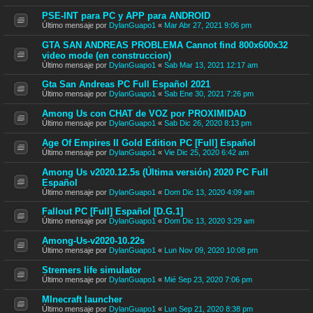
PSE-INT para PC y APP para ANDROID
Último mensaje por
DylanGuapo1
«
Mar Abr 27, 2021 9:06 pm
GTA SAN ANDREAS PROBLEMA Cannot find 800x600x32
video mode (en construccion)
Último mensaje por
DylanGuapo1
«
Sab Mar 13, 2021 12:17 am
Gta San Andreas PC Full Español 2021
Último mensaje por
DylanGuapo1
«
Sab Ene 30, 2021 7:26 pm
Among Us con CHAT de VOZ por PROXIMIDAD
Último mensaje por
DylanGuapo1
«
Sab Dic 26, 2020 8:13 pm
Age Of Empires II Gold Edition PC [Full] Español
Último mensaje por
DylanGuapo1
«
Vie Dic 25, 2020 6:42 am
Among Us v2020.12.5s (Última versión) 2020 PC Full
Español
Último mensaje por
DylanGuapo1
«
Dom Dic 13, 2020 4:09 am
Fallout PC [Full] Español [D.G.1]
Último mensaje por
DylanGuapo1
«
Dom Dic 13, 2020 3:29 am
Among-Us-v2020-10.22s
Último mensaje por
DylanGuapo1
«
Lun Nov 09, 2020 10:08 pm
Stremers life simulator
Último mensaje por
DylanGuapo1
«
Mié Sep 23, 2020 7:06 pm
MInecraft launcher
Último mensaje por
DylanGuapo1
«
Lun Sep 21, 2020 8:38 pm