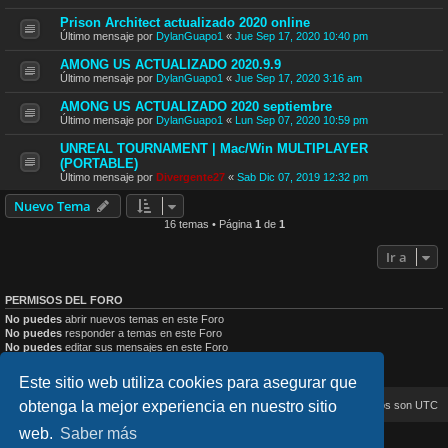
Prison Architect actualizado 2020 online
Último mensaje por
DylanGuapo1
«
Jue Sep 17, 2020 10:40 pm
AMONG US ACTUALIZADO 2020.9.9
Último mensaje por
DylanGuapo1
«
Jue Sep 17, 2020 3:16 am
AMONG US ACTUALIZADO 2020 septiembre
Último mensaje por
DylanGuapo1
«
Lun Sep 07, 2020 10:59 pm
UNREAL TOURNAMENT | Mac/Win MULTIPLAYER
(PORTABLE)
Último mensaje por
Divergente27
«
Sab Dic 07, 2019 12:32 pm
Nuevo Tema
16 temas • Página
1
de
1
Ir a
PERMISOS DEL FORO
No puedes
abrir nuevos temas en este Foro
No puedes
responder a temas en este Foro
No puedes
editar sus mensajes en este Foro
No puedes
borrar sus mensajes en este Foro
No puedes
enviar adjuntos en este Foro
Este sitio web utiliza cookies para asegurar que
obtenga la mejor experiencia en nuestro sitio
Inicio
Índice general
Todos los horarios son
UTC
web.
Saber más