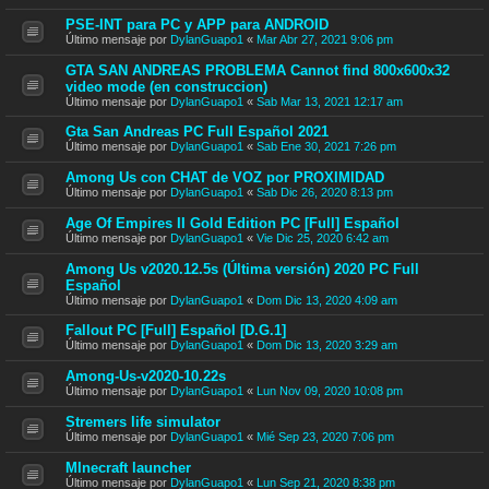
PSE-INT para PC y APP para ANDROID
Último mensaje por
DylanGuapo1
«
Mar Abr 27, 2021 9:06 pm
GTA SAN ANDREAS PROBLEMA Cannot find 800x600x32
video mode (en construccion)
Último mensaje por
DylanGuapo1
«
Sab Mar 13, 2021 12:17 am
Gta San Andreas PC Full Español 2021
Último mensaje por
DylanGuapo1
«
Sab Ene 30, 2021 7:26 pm
Among Us con CHAT de VOZ por PROXIMIDAD
Último mensaje por
DylanGuapo1
«
Sab Dic 26, 2020 8:13 pm
Age Of Empires II Gold Edition PC [Full] Español
Último mensaje por
DylanGuapo1
«
Vie Dic 25, 2020 6:42 am
Among Us v2020.12.5s (Última versión) 2020 PC Full
Español
Último mensaje por
DylanGuapo1
«
Dom Dic 13, 2020 4:09 am
Fallout PC [Full] Español [D.G.1]
Último mensaje por
DylanGuapo1
«
Dom Dic 13, 2020 3:29 am
Among-Us-v2020-10.22s
Último mensaje por
DylanGuapo1
«
Lun Nov 09, 2020 10:08 pm
Stremers life simulator
Último mensaje por
DylanGuapo1
«
Mié Sep 23, 2020 7:06 pm
MInecraft launcher
Último mensaje por
DylanGuapo1
«
Lun Sep 21, 2020 8:38 pm