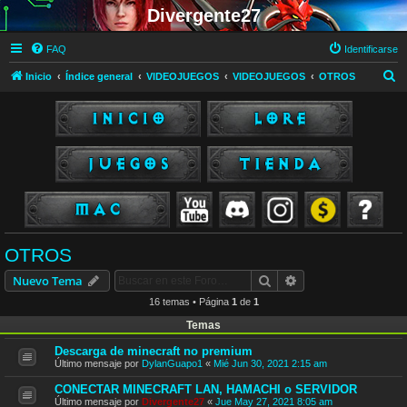
Divergente27
FAQ
Identificarse
B
Inicio
Índice general
VIDEOJUEGOS
VIDEOJUEGOS
OTROS
u
s
c
a
r
OTROS
Buscar
Búsqueda avanzad
Nuevo Tema
16 temas • Página
1
de
1
Temas
Descarga de minecraft no premium
Último mensaje por
DylanGuapo1
«
Mié Jun 30, 2021 2:15 am
CONECTAR MINECRAFT LAN, HAMACHI o SERVIDOR
Último mensaje por
Divergente27
«
Jue May 27, 2021 8:05 am