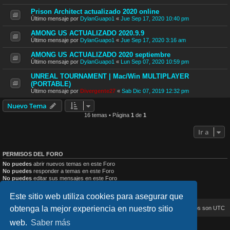
Prison Architect actualizado 2020 online
Último mensaje por
DylanGuapo1
«
Jue Sep 17, 2020 10:40 pm
AMONG US ACTUALIZADO 2020.9.9
Último mensaje por
DylanGuapo1
«
Jue Sep 17, 2020 3:16 am
AMONG US ACTUALIZADO 2020 septiembre
Último mensaje por
DylanGuapo1
«
Lun Sep 07, 2020 10:59 pm
UNREAL TOURNAMENT | Mac/Win MULTIPLAYER
(PORTABLE)
Último mensaje por
Divergente27
«
Sab Dic 07, 2019 12:32 pm
Nuevo Tema
16 temas • Página
1
de
1
Ir a
PERMISOS DEL FORO
No puedes
abrir nuevos temas en este Foro
No puedes
responder a temas en este Foro
No puedes
editar sus mensajes en este Foro
No puedes
borrar sus mensajes en este Foro
No puedes
enviar adjuntos en este Foro
Este sitio web utiliza cookies para asegurar que
obtenga la mejor experiencia en nuestro sitio
Inicio
Índice general
Todos los horarios son
UTC
web.
Saber más