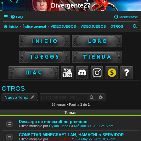
Divergente27
FAQ
Identificarse
B
Inicio
Índice general
VIDEOJUEGOS
VIDEOJUEGOS
OTROS
u
s
c
a
r
OTROS
Buscar
Búsqueda avanzad
Nuevo Tema
16 temas • Página
1
de
1
Temas
Descarga de minecraft no premium
Último mensaje por
DylanGuapo1
«
Mié Jun 30, 2021 2:15 am
CONECTAR MINECRAFT LAN, HAMACHI o SERVIDOR
Último mensaje por
Divergente27
«
Jue May 27, 2021 8:05 am