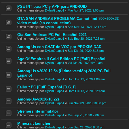
PSE-INT para PC y APP para ANDROID
Último mensaje por
DylanGuapo1
«
Mar Abr 27, 2021 9:06 pm
GTA SAN ANDREAS PROBLEMA Cannot find 800x600x32
video mode (en construccion)
Último mensaje por
DylanGuapo1
«
Sab Mar 13, 2021 12:17 am
Gta San Andreas PC Full Español 2021
Último mensaje por
DylanGuapo1
«
Sab Ene 30, 2021 7:26 pm
Among Us con CHAT de VOZ por PROXIMIDAD
Último mensaje por
DylanGuapo1
«
Sab Dic 26, 2020 8:13 pm
Age Of Empires II Gold Edition PC [Full] Español
Último mensaje por
DylanGuapo1
«
Vie Dic 25, 2020 6:42 am
Among Us v2020.12.5s (Última versión) 2020 PC Full
Español
Último mensaje por
DylanGuapo1
«
Dom Dic 13, 2020 4:09 am
Fallout PC [Full] Español [D.G.1]
Último mensaje por
DylanGuapo1
«
Dom Dic 13, 2020 3:29 am
Among-Us-v2020-10.22s
Último mensaje por
DylanGuapo1
«
Lun Nov 09, 2020 10:08 pm
Stremers life simulator
Último mensaje por
DylanGuapo1
«
Mié Sep 23, 2020 7:06 pm
MInecraft launcher
Último mensaje por
DylanGuapo1
«
Lun Sep 21, 2020 8:38 pm