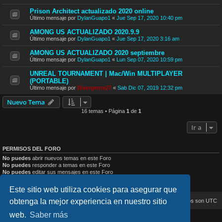
Prison Architect actualizado 2020 online
Último mensaje por
DylanGuapo1
«
Jue Sep 17, 2020 10:40 pm
AMONG US ACTUALIZADO 2020.9.9
Último mensaje por
DylanGuapo1
«
Jue Sep 17, 2020 3:16 am
AMONG US ACTUALIZADO 2020 septiembre
Último mensaje por
DylanGuapo1
«
Lun Sep 07, 2020 10:59 pm
UNREAL TOURNAMENT | Mac/Win MULTIPLAYER
(PORTABLE)
Último mensaje por
Divergente27
«
Sab Dic 07, 2019 12:32 pm
Nuevo Tema
16 temas • Página
1
de
1
Ir a
PERMISOS DEL FORO
No puedes
abrir nuevos temas en este Foro
No puedes
responder a temas en este Foro
No puedes
editar sus mensajes en este Foro
No puedes
borrar sus mensajes en este Foro
No puedes
enviar adjuntos en este Foro
Este sitio web utiliza cookies para asegurar que
obtenga la mejor experiencia en nuestro sitio
Inicio
Índice general
Todos los horarios son
UTC
web.
Saber más