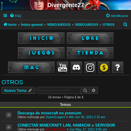
Divergente27
FAQ
Identificarse
B
Inicio
Índice general
VIDEOJUEGOS
VIDEOJUEGOS
OTROS
u
s
c
a
r
OTROS
Buscar
Búsqueda avanzad
Nuevo Tema
16 temas • Página
1
de
1
Temas
Descarga de minecraft no premium
Último mensaje por
DylanGuapo1
«
Mié Jun 30, 2021 2:15 am
CONECTAR MINECRAFT LAN, HAMACHI o SERVIDOR
Último mensaje por
Divergente27
«
Jue May 27, 2021 8:05 am