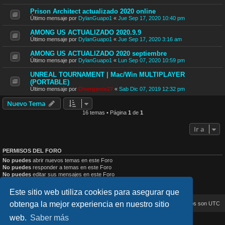
Prison Architect actualizado 2020 online
Último mensaje por
DylanGuapo1
«
Jue Sep 17, 2020 10:40 pm
AMONG US ACTUALIZADO 2020.9.9
Último mensaje por
DylanGuapo1
«
Jue Sep 17, 2020 3:16 am
AMONG US ACTUALIZADO 2020 septiembre
Último mensaje por
DylanGuapo1
«
Lun Sep 07, 2020 10:59 pm
UNREAL TOURNAMENT | Mac/Win MULTIPLAYER
(PORTABLE)
Último mensaje por
Divergente27
«
Sab Dic 07, 2019 12:32 pm
Nuevo Tema
16 temas • Página
1
de
1
Ir a
PERMISOS DEL FORO
No puedes
abrir nuevos temas en este Foro
No puedes
responder a temas en este Foro
No puedes
editar sus mensajes en este Foro
No puedes
borrar sus mensajes en este Foro
No puedes
enviar adjuntos en este Foro
Este sitio web utiliza cookies para asegurar que
obtenga la mejor experiencia en nuestro sitio
Inicio
Índice general
Todos los horarios son
UTC
web.
Saber más