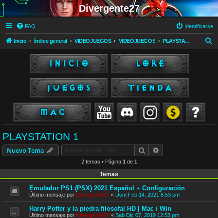
Divergente27
FAQ
Identificarse
B
Inicio
Índice general
VIDEOJUEGOS
VIDEOJUEGOS
PLAYSTATION 1
u
s
c
a
r
PLAYSTATION 1
Buscar
Búsqueda avanzad
Nuevo Tema
2 temas • Página
1
de
1
Temas
Emulador PS1 (PSX) 2021 Español + Configuración
Último mensaje por
Divergente27
«
Dom Feb 14, 2021 8:53 pm
Harry Potter y la piedra filosofal HD | Mac / Win
Último mensaje por
Divergente27
«
Sab Dic 07, 2019 12:53 pm