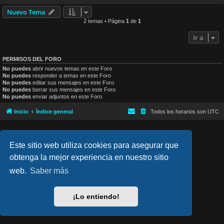
Nuevo Tema
2 temas • Página
1
de
1
Ir a
PERMISOS DEL FORO
No puedes
abrir nuevos temas en este Foro
No puedes
responder a temas en este Foro
No puedes
editar sus mensajes en este Foro
No puedes
borrar sus mensajes en este Foro
No puedes
enviar adjuntos en este Foro
Inicio
Índice general
Todos los horarios son
UTC
lucid_lime style created by
Melvin García
Co-Author:
MannixMD
Este sitio web utiliza cookies para asegurar que
Style Version: 1.2.4
Desarrollado por
phpBB
® Forum Software © phpBB Limited
obtenga la mejor experiencia en nuestro sitio
Traducción al español por
phpBB España
web.
Saber más
Privacidad
|
Condiciones
¡Lo entiendo!