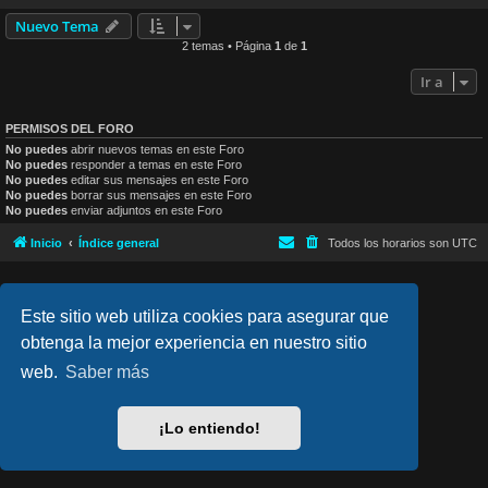
Nuevo Tema
2 temas • Página
1
de
1
Ir a
PERMISOS DEL FORO
No puedes
abrir nuevos temas en este Foro
No puedes
responder a temas en este Foro
No puedes
editar sus mensajes en este Foro
No puedes
borrar sus mensajes en este Foro
No puedes
enviar adjuntos en este Foro
Inicio
Índice general
Todos los horarios son
UTC
lucid_lime style created by
Melvin García
Co-Author:
MannixMD
Este sitio web utiliza cookies para asegurar que
Style Version: 1.2.4
Desarrollado por
phpBB
® Forum Software © phpBB Limited
obtenga la mejor experiencia en nuestro sitio
Traducción al español por
phpBB España
web.
Saber más
Privacidad
|
Condiciones
¡Lo entiendo!