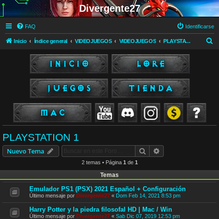
Divergente27
FAQ
Identificarse
B
Inicio
Índice general
VIDEOJUEGOS
VIDEOJUEGOS
PLAYSTATION 1
u
s
c
a
r
PLAYSTATION 1
Buscar
Búsqueda avanzad
Nuevo Tema
2 temas • Página
1
de
1
Temas
Emulador PS1 (PSX) 2021 Español + Configuración
Último mensaje por
Divergente27
«
Dom Feb 14, 2021 8:53 pm
Harry Potter y la piedra filosofal HD | Mac / Win
Último mensaje por
Divergente27
«
Sab Dic 07, 2019 12:53 pm