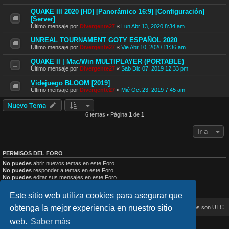
QUAKE III 2020 [HD] [Panorámico 16:9] [Configuración]
[Server]
Último mensaje por
Divergente27
«
Lun Abr 13, 2020 8:34 am
UNREAL TOURNAMENT GOTY ESPAÑOL 2020
Último mensaje por
Divergente27
«
Vie Abr 10, 2020 11:36 am
QUAKE II | Mac/Win MULTIPLAYER (PORTABLE)
Último mensaje por
Divergente27
«
Sab Dic 07, 2019 12:33 pm
Videjuego BLOOM [2019]
Último mensaje por
Divergente27
«
Mié Oct 23, 2019 7:45 am
Nuevo Tema
6 temas • Página
1
de
1
Ir a
PERMISOS DEL FORO
No puedes
abrir nuevos temas en este Foro
No puedes
responder a temas en este Foro
No puedes
editar sus mensajes en este Foro
No puedes
borrar sus mensajes en este Foro
No puedes
enviar adjuntos en este Foro
Este sitio web utiliza cookies para asegurar que
obtenga la mejor experiencia en nuestro sitio
Inicio
Índice general
Todos los horarios son
UTC
web.
Saber más