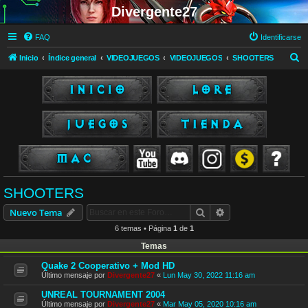
Divergente27
FAQ
Identificarse
B
Inicio
Índice general
VIDEOJUEGOS
VIDEOJUEGOS
SHOOTERS
u
s
c
a
r
SHOOTERS
Buscar
Búsqueda avanzad
Nuevo Tema
6 temas • Página
1
de
1
Temas
Quake 2 Cooperativo + Mod HD
Último mensaje por
Divergente27
«
Lun May 30, 2022 11:16 am
UNREAL TOURNAMENT 2004
Último mensaje por
Divergente27
«
Mar May 05, 2020 10:16 am