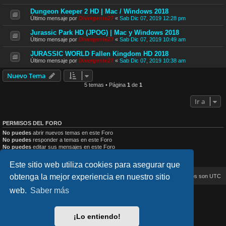
Dungeon Keeper 2 HD | Mac / Windows 2018
Último mensaje por
Divergente27
«
Sab Dic 07, 2019 12:28 pm
Jurassic Park HD (JPOG) | Mac y Windows 2018
Último mensaje por
Divergente27
«
Sab Dic 07, 2019 10:49 am
JURASSIC WORLD Fallen Kingdom HD 2018
Último mensaje por
Divergente27
«
Sab Dic 07, 2019 10:38 am
Nuevo Tema
5 temas • Página
1
de
1
Ir a
PERMISOS DEL FORO
No puedes
abrir nuevos temas en este Foro
No puedes
responder a temas en este Foro
No puedes
editar sus mensajes en este Foro
No puedes
borrar sus mensajes en este Foro
No puedes
enviar adjuntos en este Foro
Este sitio web utiliza cookies para asegurar que
obtenga la mejor experiencia en nuestro sitio
Inicio
Índice general
Todos los horarios son
UTC
web.
Saber más
lucid_lime style created by
Melvin García
Co-Author:
MannixMD
Style Version: 1.2.4
¡Lo entiendo!
Desarrollado por
phpBB
® Forum Software © phpBB Limited
Traducción al español por
phpBB España