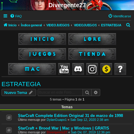
Divergente27
FAQ
Identificarse
B
Inicio
Índice general
VIDEOJUEGOS
VIDEOJUEGOS
ESTRATEGIA
u
s
c
a
r
ESTRATEGIA
Buscar
Búsqueda avanzad
Nuevo Tema
5 temas • Página
1
de
1
Temas
StarCraft Complete Edition Original 31 de marzo de 1998
Último mensaje por
DylanGuapo1
«
Sab Sep 12, 2020 2:38 am
StarCraft + Brood War | Mac y Windows | GRATIS
Último mensaje por
Divergente27
«
Sab Dic 07, 2019 12:36 pm